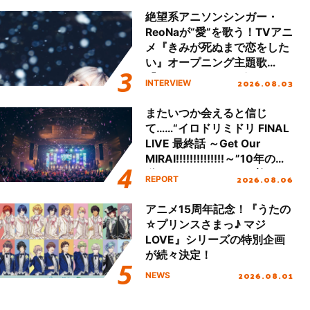
絶望系アニソンシンガー・
ReoNaが“愛”を歌う！TVアニ
メ『きみが死ぬまで恋をした
い』オープニング主題歌
「Amore」インタビュー
2026.08.03
INTERVIEW
またいつか会えると信じ
て……“イロドリミドリ FINAL
LIVE 最終話 ～Get Our
MIRAI!!!!!!!!!!!!!!～”10年の活
動を経てファイナルを迎える
2026.08.06
REPORT
本公演をレポート
アニメ15周年記念！『うたの
☆プリンスさまっ♪ マジ
LOVE』シリーズの特別企画
が続々決定！
2026.08.01
NEWS