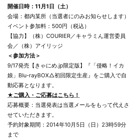
開催日時：11月1日（土）
会場：都内某所（当選者にのみお知らせします）
イベント参加料：500円（税込）
【協力】（株）COURIER／キャラミん運営委員
会／（株）アイリッジ
＜参加方法＞
9/17発売【きゃにめ.jp限定版】『「侵略！イカ
娘」Blu-rayBOX△初回限定生産』をご購入で自
動応募となります。
★ご購入・ご応募はこちら！
応募概要：当選発表は当選メールをもって代えさ
せていただきます。
予約対象期間：2014年10月5日（日）23時59分
まで