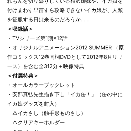
れもんを切り盛りしている相沢姉妹や、イカ娘を
付けまわす早苗すら攻略できないイカ娘が、人類
を征服する日は来るのだろうか……
＜収録話＞
・TVシリーズ第1期×12話
・オリジナルアニメーション2012 SUMMER （原
作コミックス12巻同梱DVDとして2012年8月リリ
ース）を含む全312分＋映像特典
＜付属特典＞
・オールカラーブックレット
・安部真弘先生描き下し「イカ缶！」（缶の中に
イカ娘グッズを封入）
△イカさし（触手形ものさし）
△クリアキーホルダー