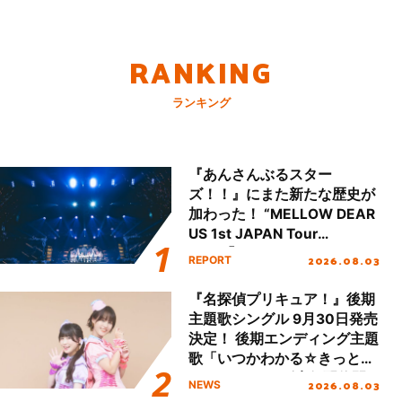
RANKING
ランキング
『あんさんぶるスター
ズ！！』にまた新たな歴史が
加わった！ “MELLOW DEAR
US 1st JAPAN Tour
Final「NICE to meet YOU
2026.08.03
REPORT
!!」Dear 横浜BUNTAI”をレポ
ート!!
『名探偵プリキュア！』後期
主題歌シングル 9月30日発売
決定！ 後期エンディング主題
歌「いつかわかる☆きっとあ
える」TVサイズ先行配信開
2026.08.03
NEWS
始！