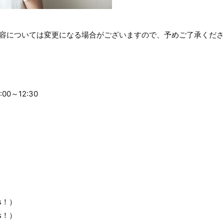
内容については変更になる場合がございますので、予めご了承くだ
0～12:30
ls！）
ls！）