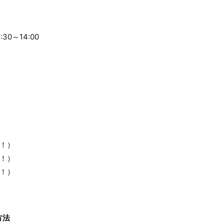
30～14:00
s！）
s！）
s！）
方法