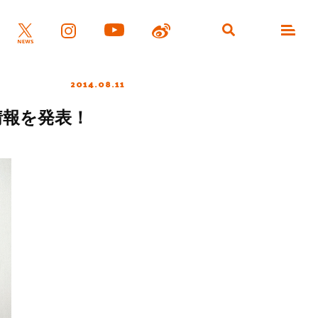
2014.08.11
ジ情報を発表！