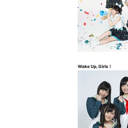
Wake Up, Girls！