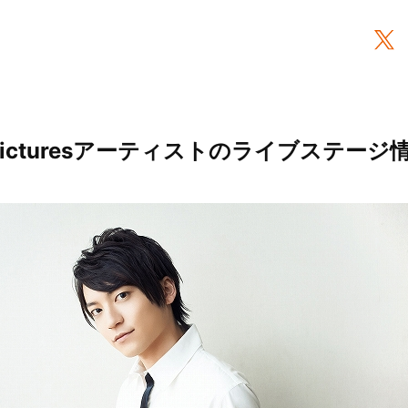
 picturesアーティストのライブステー