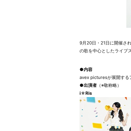
9月20日・21日に開催さ
の歌を中心としたライブ
●内容
avex picturesが
●出演者
（※敬称略）
i☆Ris