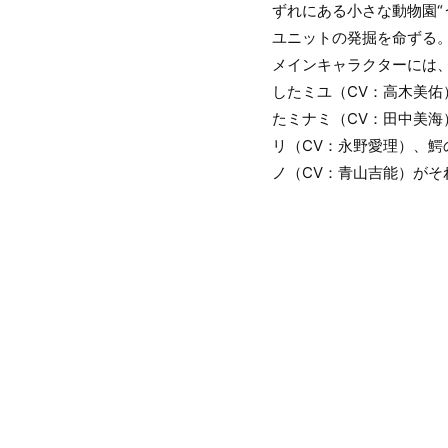
ずれにある小さな動物園“
ユニットの発掘を命ずる
メインキャラクターには、も
したミユ（CV：高木美佑
たミナミ（CV：田中美海
リ（CV：永野愛理）、鰐
ノ（CV：青山吉能）がそ