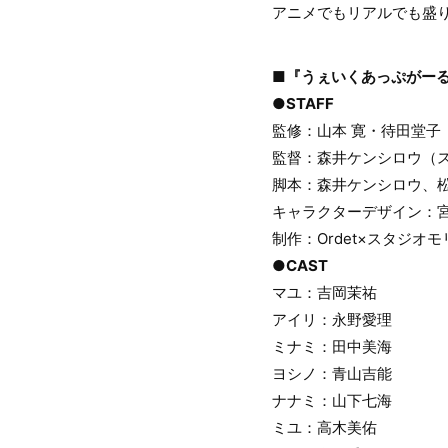
アニメでもリアルでも盛り上
■『うぇいくあっぷがーる
●STAFF
監修：山本 寛・待田堂子
監督：森井ケンシロウ（
脚本：森井ケンシロウ、松
キャラクターデザイン：
制作：Ordet×スタジオ
●CAST
マユ：吉岡茉祐
アイリ：永野愛理
ミナミ：田中美海
ヨシノ：青山吉能
ナナミ：山下七海
ミユ：高木美佑