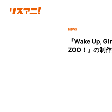
NEWS
『Wake Up
ZOO！』の制