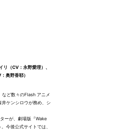
イリ（CV：永野愛理）、
V：奥野香耶）
ど数々のFlash アニメ
森井ケンシロウが務め、シ
ーが、劇場版『Wake
ろう。今後公式サイトでは、