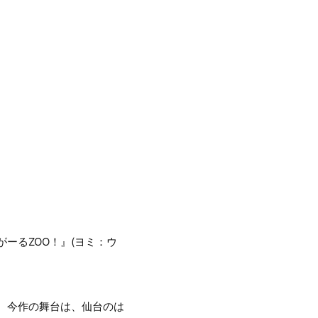
がーるZOO！』(ヨミ：ウ
ン化。今作の舞台は、仙台のは