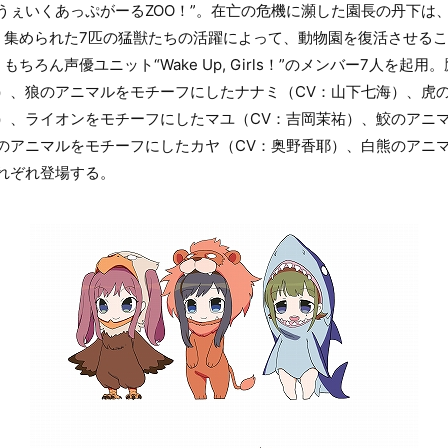
うぇいくあっぷがーるZOO！”。在亡の危機に瀕した園長の丹下は
。集められた7匹の猛獣たちの活躍によって、動物園を復活させる
ちろん声優ユニット“Wake Up, Girls！”のメンバー7人を起
）、狼のアニマルをモチーフにしたナナミ（CV：山下七海）、虎
）、ライオンをモチーフにしたマユ（CV：吉岡茉祐）、鮫のアニ
のアニマルをモチーフにしたカヤ（CV：奥野香耶）、白熊のアニ
れぞれ登場する。