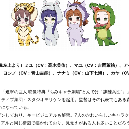
像左上より）ミユ（CV：高木美佑）、マユ（CV：吉岡茉祐）、ア
、ヨシノ（CV：青山吉能）、ナナミ（CV：山下七海）、カヤ（C
「進撃の巨人 映像特典『ちみキャラ劇場“とんでけ！訓練兵団”』」な
イティブ集団・スタジオモリケンを起用。監督はその代表でもある
容になっている。
ンしており、キービジュアルも解禁。7人のかわいらしいキャラクタ
キービジュアルと同じ構図で描かれており、見覚えがある人も多いことだ