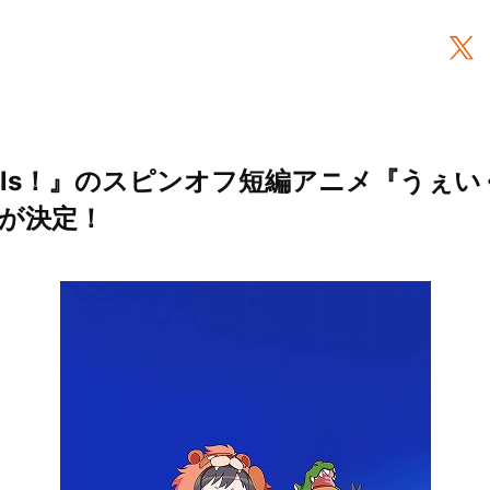
, Girls！』のスピンオフ短編アニメ『う
作が決定！