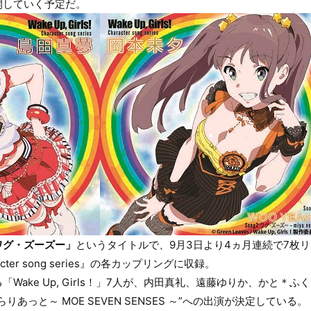
開していく予定だ。
ワグ・ズーズー」
というタイトルで、9月3日より4ヵ月連続で7枚
aracter song series』の各カップリングに収録。
Wake Up, Girls！」7人が、内田真礼、遠藤ゆりか、かと＊
あっと～ MOE SEVEN SENSES ～”への出演が決定している。