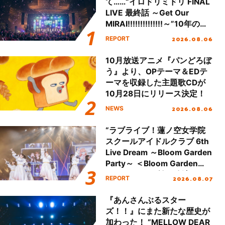
て……“イロドリミドリ FINAL
LIVE 最終話 ～Get Our
MIRAI!!!!!!!!!!!!!!～”10年の活
動を経てファイナルを迎える
2026.08.06
REPORT
本公演をレポート
10月放送アニメ『パンどろぼ
う』より、OPテーマ＆EDテ
ーマを収録した主題歌CDが
10月28日にリリース決定！
2026.08.06
NEWS
“ラブライブ！蓮ノ空女学院
スクールアイドルクラブ 6th
Live Dream ～Bloom Garden
Party～ ＜Bloom Garden
Party Stage／埼玉公演＞”
2026.08.07
REPORT
Day.1レポート！
『あんさんぶるスター
ズ！！』にまた新たな歴史が
加わった！ “MELLOW DEAR