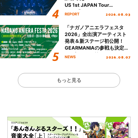
US 1st JAPAN Tour
Final「NICE to meet YOU
2026.08.03
REPORT
!!」Dear 横浜BUNTAI”をレポ
ート!!
「ナガノアニエラフェスタ
2026」全出演アーティスト
発表＆新ステージ初公開！
GEARMANIAの参戦も決定
し、初となる第3ステージの
2026.08.07
NEWS
全貌が明らかに！
もっと見る