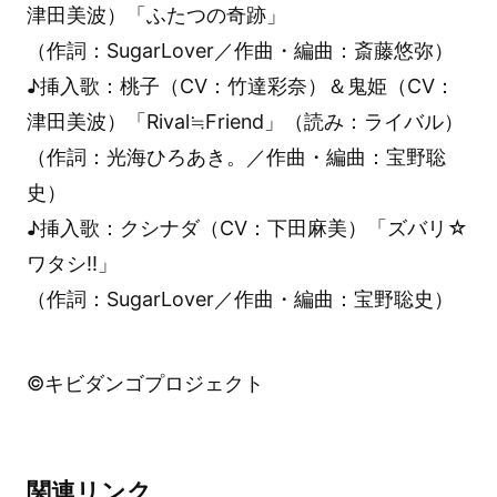
津田美波）「ふたつの奇跡」
（作詞：SugarLover／作曲・編曲：斎藤悠弥）
♪挿入歌：桃子（CV：竹達彩奈）＆鬼姫（CV：
津田美波）「Rival≒Friend」（読み：ライバル）
（作詞：光海ひろあき。／作曲・編曲：宝野聡
史）
♪挿入歌：クシナダ（CV：下田麻美）「ズバリ☆
ワタシ!!」
（作詞：SugarLover／作曲・編曲：宝野聡史）
©キビダンゴプロジェクト
関連リンク