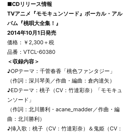
■CDリリース情報
TVアニメ『モモキュンソード』ボーカル・アル
バム『桃唄大全集！』
2014年10月1日発売
価格：￥2,300＋税
品番：VTCL-60380
＜収録内容＞
♪OPテーマ：千菅春香「桃色ファンタジー」
（作詞：深川琴美／作曲・編曲：倉内達矢）
♪EDテーマ：桃子（CV：竹達彩奈）「モモキュ
ンソード」
（作詞：北川勝利・acane_madder／作曲・編
曲：北川勝利）
♪挿入歌：桃子（CV：竹達彩奈）＆鬼姫（CV：