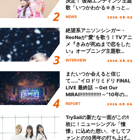
決定！ 後期エンディング主題
歌「いつかわかる☆きっとあ
える」TVサイズ先行配信開
2026.08.03
NEWS
始！
絶望系アニソンシンガー・
ReoNaが“愛”を歌う！TVアニ
メ『きみが死ぬまで恋をした
い』オープニング主題歌
「Amore」インタビュー
2026.08.03
INTERVIEW
またいつか会えると信じ
て……“イロドリミドリ FINAL
LIVE 最終話 ～Get Our
MIRAI!!!!!!!!!!!!!!～”10年の活
動を経てファイナルを迎える
2026.08.06
REPORT
本公演をレポート
TrySailの新たな一面がこの1
枚に！ニューシングル「憧
憬」に込めた想い、そしてフ
ァンとの10周年の打ち上げラ