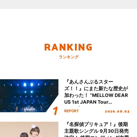
RANKING
ランキング
『あんさんぶるスター
ズ！！』にまた新たな歴史が
加わった！ “MELLOW DEAR
US 1st JAPAN Tour
Final「NICE to meet YOU
2026.08.03
REPORT
!!」Dear 横浜BUNTAI”をレポ
ート!!
『名探偵プリキュア！』後期
主題歌シングル 9月30日発売