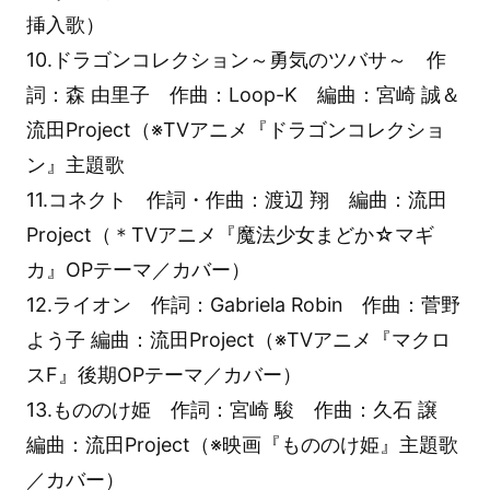
挿入歌）
10.ドラゴンコレクション～勇気のツバサ～ 作
詞：森 由里子 作曲：Loop-K 編曲：宮崎 誠＆
流田Project（※TVアニメ『ドラゴンコレクショ
ン』主題歌
11.コネクト 作詞・作曲：渡辺 翔 編曲：流田
Project（＊TVアニメ『魔法少女まどか☆マギ
カ』OPテーマ／カバー）
12.ライオン 作詞：Gabriela Robin 作曲：菅野
よう子 編曲：流田Project（※TVアニメ『マクロ
スF』後期OPテーマ／カバー）
13.もののけ姫 作詞：宮崎 駿 作曲：久石 譲
編曲：流田Project（※映画『もののけ姫』主題歌
／カバー）