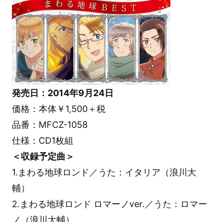
発売日：2014年9月24日
価格：本体￥1,500＋税
品番：MFCZ-1058
仕様：CD1枚組
＜収録予定曲＞
1.まわる地球ロンド／うた：イタリア（浪川大
輔）
2.まわる地球ロンド ロマーノver.／うた：ロマー
ノ（浪川大輔）