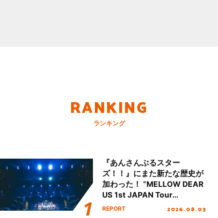
RANKING
ランキング
『あんさんぶるスター
ズ！！』にまた新たな歴史が
加わった！ “MELLOW DEAR
US 1st JAPAN Tour
Final「NICE to meet YOU
2026.08.03
REPORT
!!」Dear 横浜BUNTAI”をレポ