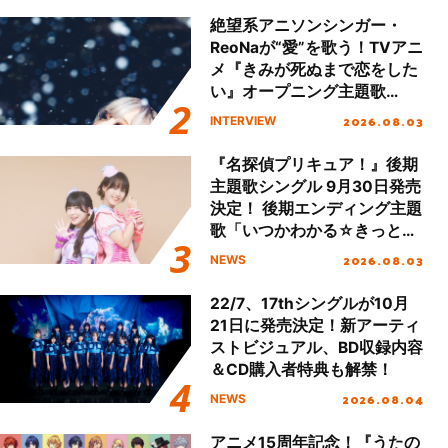
ート!!
絶望系アニソンシンガー・
ReoNaが“愛”を歌う！TVアニ
メ『きみが死ぬまで恋をした
い』オープニング主題歌
「Amore」インタビュー
2026.08.03
INTERVIEW
『名探偵プリキュア！』後期
主題歌シングル 9月30日発売
決定！ 後期エンディング主題
歌「いつかわかる☆きっとあ
える」TVサイズ先行配信開
2026.08.03
NEWS
始！
22/7、17thシングルが10月
21日に発売決定！新アーティ
ストビジュアル、BD収録内容
＆CD購入者特典も解禁！
2026.08.04
NEWS
アニメ15周年記念！『うたの