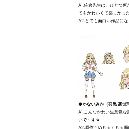
A1.佐倉先生は、ひとつ
てもかわいくて楽しかっ
A2.とても面白い作品に
●かないみか（羽黒 露世
A1.こんなかわい生意気
いで～す☆
A2.原作もめちゃくちゃ