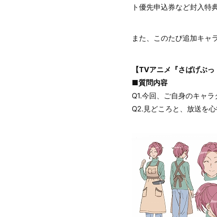
ト優先申込券など封入特
また、このたび追加キャ
【TVアニメ『さばげぶっ
■質問内容
Q1.今回、ご自身のキャ
Q2.見どころと、放送を