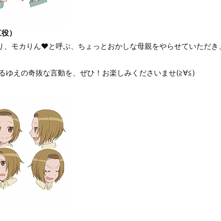
江役）
まり、モカりん♥と呼ぶ、ちょっとおかしな母親をやらせていただ
てるゆえの奇抜な言動を、ぜひ！お楽しみくださいませ(≧∀≦)
）