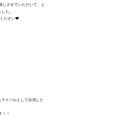
、演じさせていただいて、と
ました。
下ください♥
もライバルとして出演した
す！！