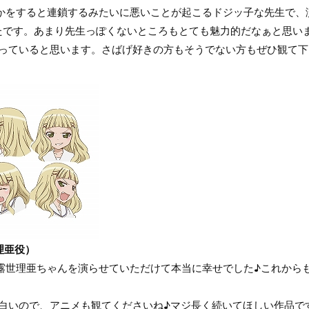
何かをすると連鎖するみたいに悪いことが起こるドジッ子な先生で
たです。あまり先生っぽくないところもとても魅力的だなぁと思い
なっていると思います。さばげ好きの方もそうでない方もぜひ観て
理亜役）
な露世理亜ちゃんを演らせていただけて本当に幸せでした♪これから
面白いので、アニメも観てくださいね♪マジ長く続いてほしい作品で