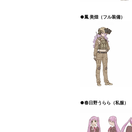
●鳳 美煌（フル装備）
●春日野うらら（私服）