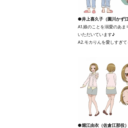
●井上喜久子（園川かず
A1.娘のことを溺愛のあ
いただいています♪
A2.モカりんを愛しすぎ
●堀江由衣（佐倉江那役