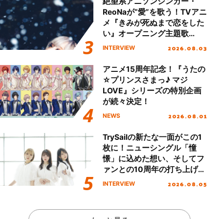
絶望系アニソンシンガー・
ReoNaが“愛”を歌う！TVアニ
メ『きみが死ぬまで恋をした
い』オープニング主題歌
「Amore」インタビュー
2026.08.03
INTERVIEW
アニメ15周年記念！『うたの
☆プリンスさまっ♪ マジ
LOVE』シリーズの特別企画
が続々決定！
2026.08.01
NEWS
TrySailの新たな一面がこの1
枚に！ニューシングル「憧
憬」に込めた想い、そしてフ
ァンとの10周年の打ち上げラ
イブを終えた心境を聞いた。
2026.08.05
INTERVIEW