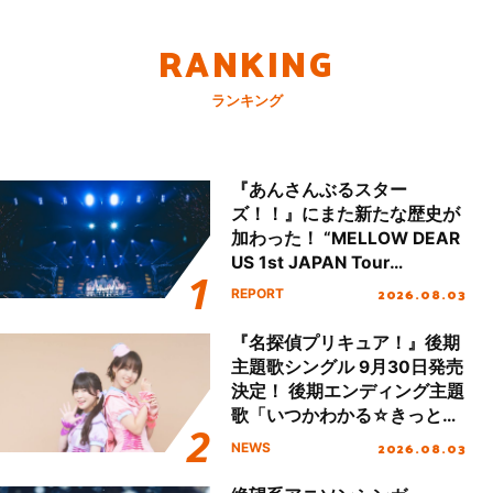
RANKING
ランキング
『あんさんぶるスター
ズ！！』にまた新たな歴史が
加わった！ “MELLOW DEAR
US 1st JAPAN Tour
Final「NICE to meet YOU
2026.08.03
REPORT
!!」Dear 横浜BUNTAI”をレポ
ート!!
『名探偵プリキュア！』後期
主題歌シングル 9月30日発売
決定！ 後期エンディング主題
歌「いつかわかる☆きっとあ
える」TVサイズ先行配信開
2026.08.03
NEWS
始！