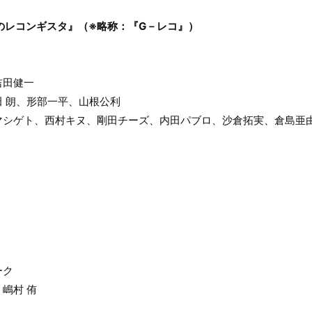
のレコンギスタ』（※略称：『G－レコ』）
吉田健一
 朗、形部一平、山根公利
マシゲト、西村キヌ、剛田チーズ、内田パブロ、沙倉拓実、倉島亜
ーク
ン：嶋村 侑