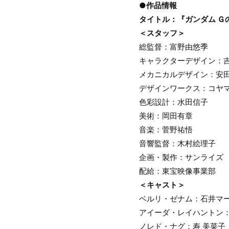
●作品情報
タイトル：『ガンダム Ｇ
＜スタッフ＞
総監督：富野由悠季
キャラクターデザイン：
メカニカルデザイン：安田
デザインワークス：コヤ
色彩設計：水田信子
美術：岡田有章
音楽：菅野祐悟
音響監督：木村絵理子
企画・製作：サンライズ
配給：東宝映像事業部
＜キャスト＞
ベルリ・ゼナム：石井マ
アイーダ・レイハント
ノレド・ナグ：寿 美菜子