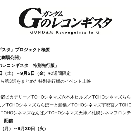
ギスタ』プロジェクト概要
（劇場公開）
のレコンギスタ 特別先行版』
3日（土）～9月5日（金）
※2週間限定
から第3話をまとめた特別先行版のイベント上映
新宿ピカデリー／TOHOシネマズ六本木ヒルズ／TOHOシネマズらら
たま／TOHOシネマズららぽーと船橋／TOHOシネマズ宇都宮／TO
／TOHOシネマズなんば／TOHOシネマズ天神／札幌シネマフロン
 配信
日（月）～9月30日（火）