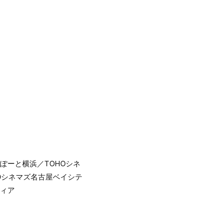
ぽーと横浜／TOHOシネ
HOシネマズ名古屋ベイシテ
ティア