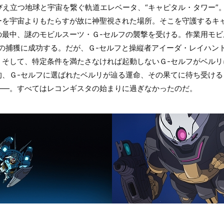
からそびえ立つ地球と宇宙を繋ぐ軌道エレベータ、“キャピタル・タワー
ーを宇宙よりもたらすが故に神聖視された場所。そこを守護するキ
の最中、謎のモビルスーツ・Ｇ-セルフの襲撃を受ける。作業用モビ
フの捕獲に成功する。だが、Ｇ-セルフと操縦者アイーダ・レイハン
。そして、特定条件を満たさなければ起動しないＧ-セルフがベルリ
的、Ｇ-セルフに選ばれたベルリが辿る運命、その果てに待ち受ける
――。すべてはレコンギスタの始まりに過ぎなかったのだ。