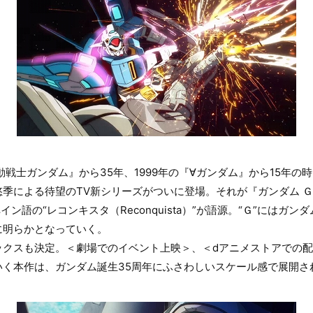
機動戦士ガンダム』から35年、1999年の『∀ガンダム』から15年
季による待望のTV新シリーズがついに登場。それが『ガンダム 
イン語の“レコンキスタ（Reconquista）”が語源。“Ｇ”にはガ
に明らかとなっていく。
ックスも決定。＜劇場でのイベント上映＞、＜dアニメストアでの配
いく本作は、ガンダム誕生35周年にふさわしいスケール感で展開さ