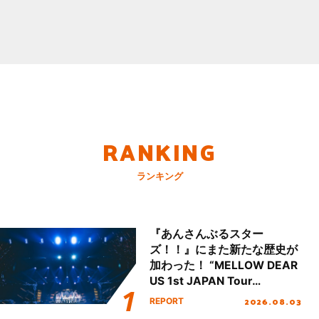
RANKING
ランキング
『あんさんぶるスター
ズ！！』にまた新たな歴史が
加わった！ “MELLOW DEAR
US 1st JAPAN Tour
Final「NICE to meet YOU
2026.08.03
REPORT
!!」Dear 横浜BUNTAI”をレポ