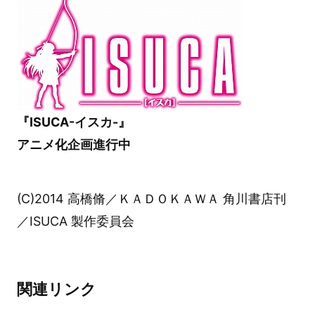
『ISUCA-イスカ-』
アニメ化企画進行中
(C)2014 高橋脩／ＫＡＤＯＫＡＷＡ 角川書店刊
／ISUCA 製作委員会
関連リンク