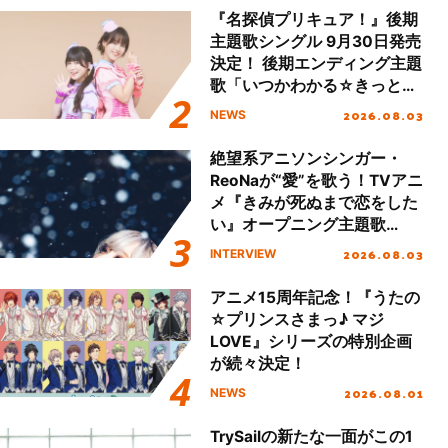
ート!!
『名探偵プリキュア！』後期
主題歌シングル 9月30日発売
決定！ 後期エンディング主題
歌「いつかわかる☆きっとあ
える」TVサイズ先行配信開
2026.08.03
NEWS
始！
絶望系アニソンシンガー・
ReoNaが“愛”を歌う！TVアニ
メ『きみが死ぬまで恋をした
い』オープニング主題歌
「Amore」インタビュー
2026.08.03
INTERVIEW
アニメ15周年記念！『うたの
☆プリンスさまっ♪ マジ
LOVE』シリーズの特別企画
が続々決定！
2026.08.01
NEWS
TrySailの新たな一面がこの1