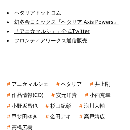
ヘタリアドットコム
幻冬舎コミックス『ヘタリア Axis Powers』
「アニ☆マルシェ」公式Twitter
フロンティアワークス通信販売
アニ☆マルシェ
ヘタリア
井上剛
作品情報(CD)
安元洋貴
小西克幸
小野坂昌也
杉山紀彰
浪川大輔
甲斐田ゆき
金田アキ
高戸靖広
高橋広樹