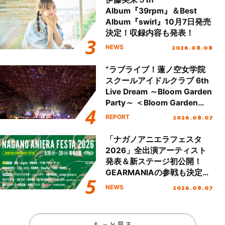
Album『39rpm』＆Best
Album『swirl』10月7日発売
決定！収録内容も発表！
2026.08.08
NEWS
“ラブライブ！蓮ノ空女学院
スクールアイドルクラブ 6th
Live Dream ～Bloom Garden
Party～ ＜Bloom Garden
Party Stage／埼玉公演＞”
2026.08.07
REPORT
Day.2レポート！
「ナガノアニエラフェスタ
2026」全出演アーティスト
発表＆新ステージ初公開！
GEARMANIAの参戦も決定
し、初となる第3ステージの
2026.08.07
NEWS
全貌が明らかに！