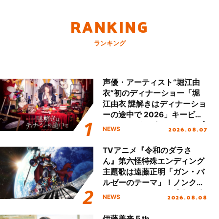
RANKING
ランキング
声優・アーティスト“堀江由
衣”初のディナーショー「堀
江由衣 謎解きはディナーショ
ーの途中で 2026」キービジ
ュアル＆グッズラインナップ
2026.08.07
NEWS
が公開！
TVアニメ『令和のダラさ
ん』第六怪特殊エンディング
主題歌は遠藤正明「ガン・バ
ルゼーのテーマ」！ノンクレ
ジットエンディング映像も公
2026.08.08
NEWS
開！
伊藤美来５th