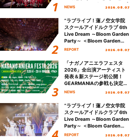
ュアル＆グッズラインナップ
2026.08.07
NEWS
が公開！
“ラブライブ！蓮ノ空女学院
スクールアイドルクラブ 6th
Live Dream ～Bloom Garden
Party～ ＜Bloom Garden
Party Stage／埼玉公演＞”
2026.08.07
REPORT
Day.2レポート！
「ナガノアニエラフェスタ
2026」全出演アーティスト
発表＆新ステージ初公開！
GEARMANIAの参戦も決定
し、初となる第3ステージの
2026.08.07
NEWS
全貌が明らかに！
“ラブライブ！蓮ノ空女学院
スクールアイドルクラブ 6th
Live Dream ～Bloom Garden
Party～ ＜Bloom Garden
Party Stage／埼玉公演＞”
2026.08.07
REPORT