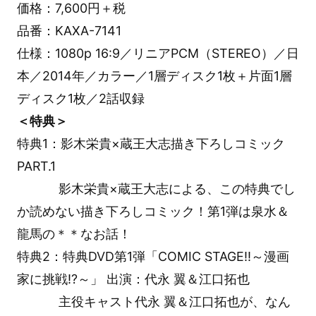
価格：7,600円＋税
品番：KAXA-7141
仕様：1080p 16:9／リニアPCM（STEREO）／日
本／2014年／カラー／1層ディスク1枚＋片面1層
ディスク1枚／2話収録
＜特典＞
特典1：影木栄貴×蔵王大志描き下ろしコミック
PART.1
影木栄貴×蔵王大志による、この特典でし
か読めない描き下ろしコミック！第1弾は泉水＆
龍馬の＊＊なお話！
特典2：特典DVD第1弾「COMIC STAGE!!～漫画
家に挑戦!?～」 出演：代永 翼＆江口拓也
主役キャスト代永 翼＆江口拓也が、なん