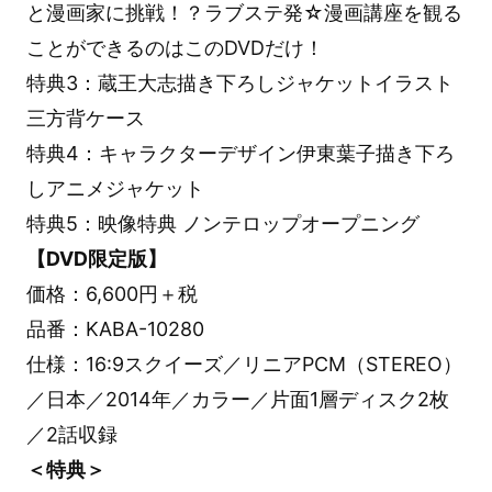
と漫画家に挑戦！？ラブステ発☆漫画講座を観る
ことができるのはこのDVDだけ！
特典3：蔵王大志描き下ろしジャケットイラスト
三方背ケース
特典4：キャラクターデザイン伊東葉子描き下ろ
しアニメジャケット
特典5：映像特典 ノンテロップオープニング
【DVD限定版】
価格：6,600円＋税
品番：KABA-10280
仕様：16:9スクイーズ／リニアPCM（STEREO）
／日本／2014年／カラー／片面1層ディスク2枚
／2話収録
＜特典＞