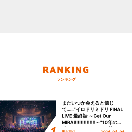
RANKING
ランキング
またいつか会えると信じ
て……“イロドリミドリ FINAL
LIVE 最終話 ～Get Our
MIRAI!!!!!!!!!!!!!!～”10年の活
動を経てファイナルを迎える
2026.08.06
REPORT