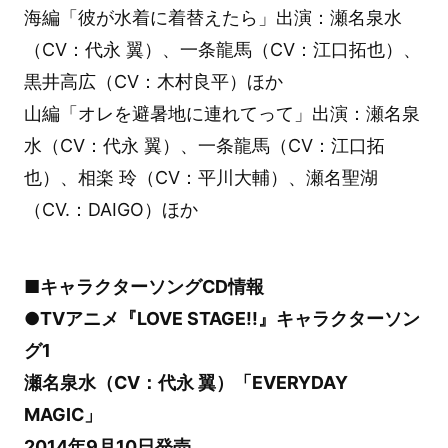
海編「彼が水着に着替えたら」出演：瀬名泉水
（CV：代永 翼）、一条龍馬（CV：江口拓也）、
黒井高広（CV：木村良平）ほか
山編「オレを避暑地に連れてって」出演：瀬名泉
水（CV：代永 翼）、一条龍馬（CV：江口拓
也）、相楽 玲（CV：平川大輔）、瀬名聖湖
（CV.：DAIGO）ほか
■キャラクターソングCD情報
●TVアニメ『LOVE STAGE!!』キャラクターソン
グ1
瀬名泉水（CV：代永 翼）「EVERYDAY
MAGIC」
2014年9月10日発売