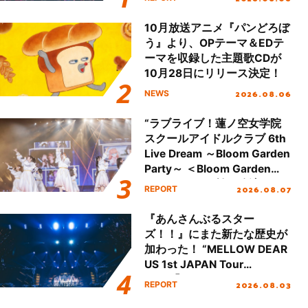
本公演をレポート
10月放送アニメ『パンどろぼ
う』より、OPテーマ＆EDテ
ーマを収録した主題歌CDが
10月28日にリリース決定！
2026.08.06
NEWS
“ラブライブ！蓮ノ空女学院
スクールアイドルクラブ 6th
Live Dream ～Bloom Garden
Party～ ＜Bloom Garden
Party Stage／埼玉公演＞”
2026.08.07
REPORT
Day.1レポート！
『あんさんぶるスター
ズ！！』にまた新たな歴史が
加わった！ “MELLOW DEAR
US 1st JAPAN Tour
Final「NICE to meet YOU
2026.08.03
REPORT
!!」Dear 横浜BUNTAI”をレポ