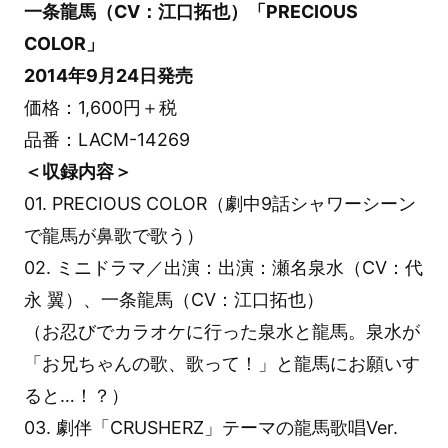
一条龍馬（CV：江口拓也）「PRECIOUS
COLOR」
2014年9月24日発売
価格：1,600円＋税
品番：LACM-14269
＜収録内容＞
01. PRECIOUS COLOR（劇中9話シャワーシーン
で龍馬が鼻歌で歌う）
02. ミニドラマ／出演：出演：瀬名泉水（CV：代
永 翼）、一条龍馬（CV：江口拓也）
（お忍びでカラオケに行った泉水と龍馬。泉水が
「お兄ちゃんの歌、歌って！」と龍馬にお願いす
ると…！？）
03. 劇伴「CRUSHERZ」テーマの龍馬歌唱Ver.