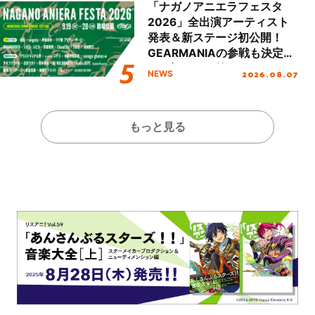
ート!!
「ナガノアニエラフェスタ
2026」全出演アーティスト
発表＆新ステージ初公開！
GEARMANIAの参戦も決定
し、初となる第3ステージの
2026.08.07
NEWS
全貌が明らかに！
もっと見る