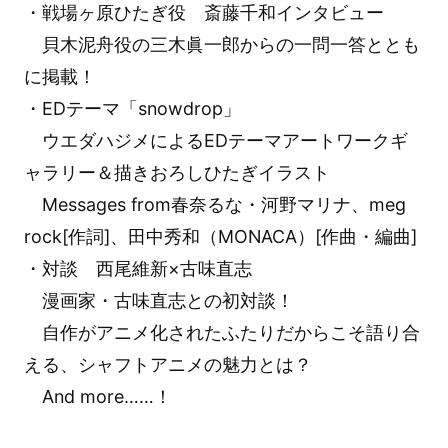
・戦場ヶ原ひたぎ役 斎藤千和インタビュー
貝木泥舟役の三木眞一郎からの一問一答ととも
に掲載！
・EDテーマ「snowdrop」
ウエダハジメによるEDテーマアートワークギ
ャラリー＆描きおろしひたぎイラスト
Messages from春奈るな・河野マリナ、meg
rock[作詞]、田中秀和（MONACA）[作曲・編曲]
・対談 西尾維新×古味直志
漫画家・古味直志との初対談！
自作がアニメ化されたふたりだからこそ語り合
える、シャフトアニメの魅力とは？
And more……！