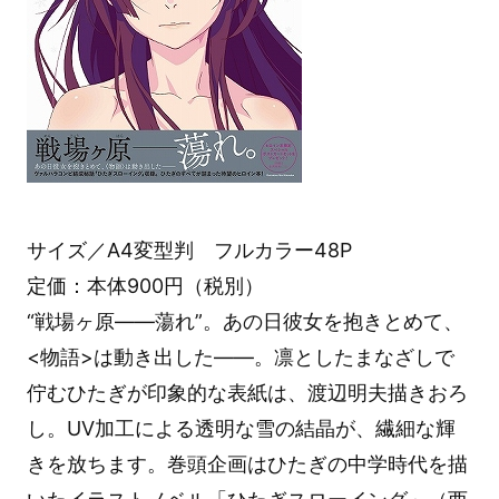
サイズ／A4変型判 フルカラー48P
定価：本体900円（税別）
“戦場ヶ原――蕩れ”。あの日彼女を抱きとめて、
<物語>は動き出した――。凛としたまなざしで
佇むひたぎが印象的な表紙は、渡辺明夫描きおろ
し。UV加工による透明な雪の結晶が、繊細な輝
きを放ちます。巻頭企画はひたぎの中学時代を描