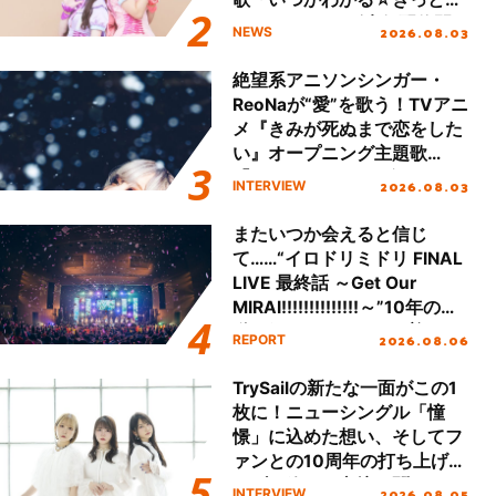
える」TVサイズ先行配信開
2026.08.03
NEWS
始！
絶望系アニソンシンガー・
ReoNaが“愛”を歌う！TVアニ
メ『きみが死ぬまで恋をした
い』オープニング主題歌
「Amore」インタビュー
2026.08.03
INTERVIEW
またいつか会えると信じ
て……“イロドリミドリ FINAL
LIVE 最終話 ～Get Our
MIRAI!!!!!!!!!!!!!!～”10年の活
動を経てファイナルを迎える
2026.08.06
REPORT
本公演をレポート
TrySailの新たな一面がこの1
枚に！ニューシングル「憧
憬」に込めた想い、そしてフ
ァンとの10周年の打ち上げラ
イブを終えた心境を聞いた。
2026.08.05
INTERVIEW