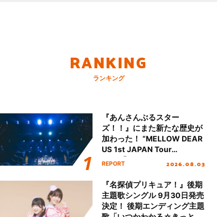
RANKING
ランキング
『あんさんぶるスター
ズ！！』にまた新たな歴史が
加わった！ “MELLOW DEAR
US 1st JAPAN Tour
Final「NICE to meet YOU
2026.08.03
REPORT
!!」Dear 横浜BUNTAI”をレポ
ート!!
『名探偵プリキュア！』後期
主題歌シングル 9月30日発売
決定！ 後期エンディング主題
歌「いつかわかる☆きっとあ