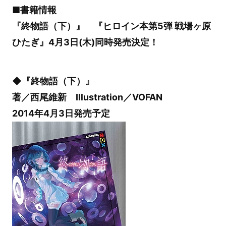
■書籍情報
『終物語（下）』 『ヒロイン本第5弾 戦場ヶ原
ひたぎ』4月3日(木)同時発売決定！
◆『終物語（下）』
著／西尾維新 Illustration／VOFAN
2014年4月3日発売予定