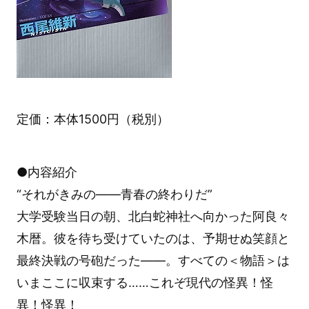
定価：本体1500円（税別）
●内容紹介
“それがきみの――青春の終わりだ”
大学受験当日の朝、北白蛇神社へ向かった阿良々
木暦。彼を待ち受けていたのは、予期せぬ笑顔と
最終決戦の号砲だった――。すべての＜物語＞は
いまここに収束する……これぞ現代の怪異！怪
異！怪異！