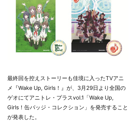
最終回を控えストーリーも佳境に入ったTVアニ
メ『Wake Up, Girls！』が、3月29日より全国の
ゲオにてアニトレ・プラスvol.1「Wake Up,
Girls！缶バッジ・コレクション」を発売すること
が発表した。