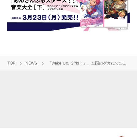
TOP
NEWS
『Wake Up, Girls！』、全国のゲオにて缶バッジコレクションが3月29日から発売開始！購入者の中から抽選でイベント招待も！