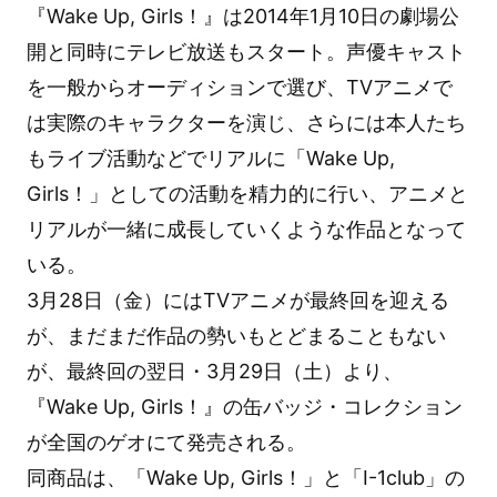
『Wake Up, Girls！』は2014年1月10日の劇場公
開と同時にテレビ放送もスタート。声優キャスト
を一般からオーディションで選び、TVアニメで
は実際のキャラクターを演じ、さらには本人たち
もライブ活動などでリアルに「Wake Up,
Girls！」としての活動を精力的に行い、アニメと
リアルが一緒に成長していくような作品となって
いる。
3月28日（金）にはTVアニメが最終回を迎える
が、まだまだ作品の勢いもとどまることもない
が、最終回の翌日・3月29日（土）より、
『Wake Up, Girls！』の缶バッジ・コレクション
が全国のゲオにて発売される。
同商品は、「Wake Up, Girls！」と「I-1club」の