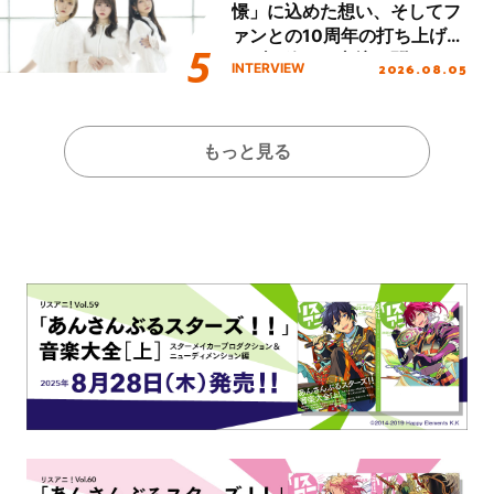
憬」に込めた想い、そしてフ
ァンとの10周年の打ち上げラ
イブを終えた心境を聞いた。
2026.08.05
INTERVIEW
もっと見る