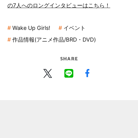
の7人へのロングインタビューはこちら！
Wake Up Girls!
イベント
作品情報(アニメ作品/BRD・DVD)
SHARE