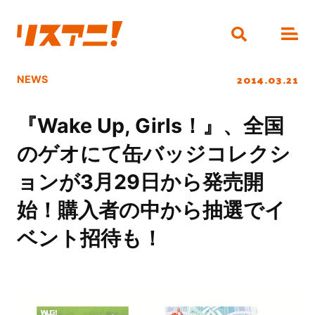
2014.03.21
NEWS
『Wake Up, Girls！』、全国
のゲオにて缶バッジコレクシ
ョンが3月29日から発売開
始！購入者の中から抽選でイ
ベント招待も！