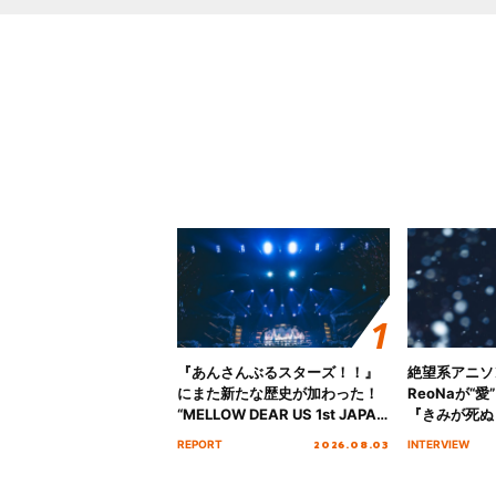
『あんさんぶるスターズ！！』
絶望系アニソ
にまた新たな歴史が加わった！
ReoNaが“
“MELLOW DEAR US 1st JAPAN
『きみが死ぬ
Tour Final「NICE to meet YOU
オープニング
2026.08.03
REPORT
INTERVIEW
!!」Dear 横浜BUNTAI”をレポー
インタビュー
ト!!