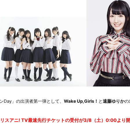
ニソンDay」の出演者第一弾として、
Wake Up,Girls！
と
遠藤ゆりか
の
スアニ! TV最速先行チケットの受付が3/8（土）0:00より