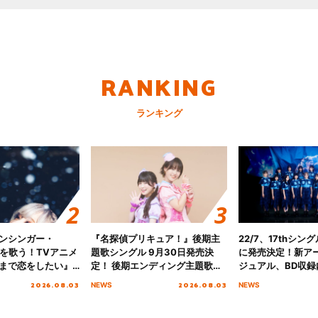
RANKING
ランキング
ンシンガー・
『名探偵プリキュア！』後期主
22/7、17thシン
愛”を歌う！TVアニメ
題歌シングル 9月30日発売決
に発売決定！新ア
まで恋をしたい』
定！ 後期エンディング主題歌
ジュアル、BD収録
主題歌「Amore」
「いつかわかる☆きっとあえ
入者特典も解禁！
2026.08.03
2026.08.03
NEWS
NEWS
る」TVサイズ先行配信開始！