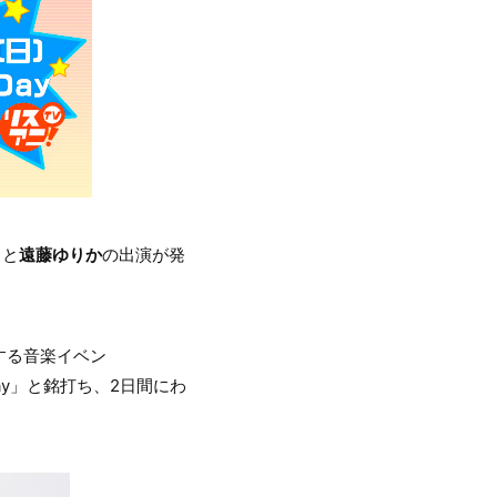
！
と
遠藤ゆりか
の出演が発
する音楽イベン
ay」と銘打ち、2日間にわ