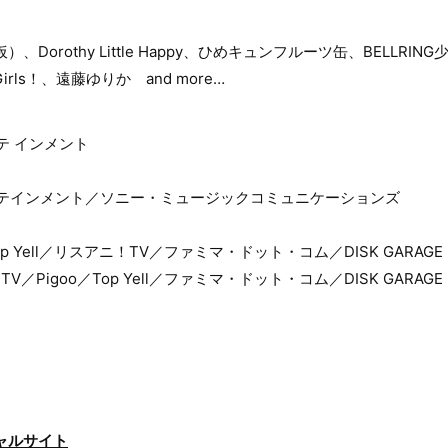
Dorothy Little Happy、ひめキュンフルーツ缶、BELLRING少
Girls！、遠藤ゆりか and more…
テ インメント
タテインメント／ソニー・ミュージックコミュニケーションズ
op Yell／リスアニ！TV／ファミマ・ドット・コム／DISK GARAGE
／Pigoo／Top Yell／ファミマ・ドット・コム／DISK GARAGE
シャルサイト