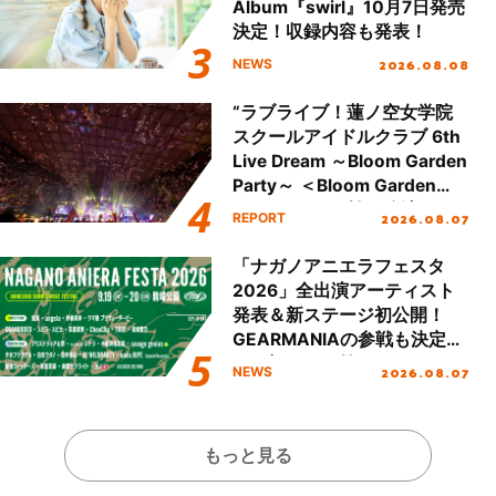
Album『swirl』10月7日発売
決定！収録内容も発表！
2026.08.08
NEWS
“ラブライブ！蓮ノ空女学院
スクールアイドルクラブ 6th
Live Dream ～Bloom Garden
Party～ ＜Bloom Garden
Party Stage／埼玉公演＞”
2026.08.07
REPORT
Day.2レポート！
「ナガノアニエラフェスタ
2026」全出演アーティスト
発表＆新ステージ初公開！
GEARMANIAの参戦も決定
し、初となる第3ステージの
2026.08.07
NEWS
全貌が明らかに！
もっと見る