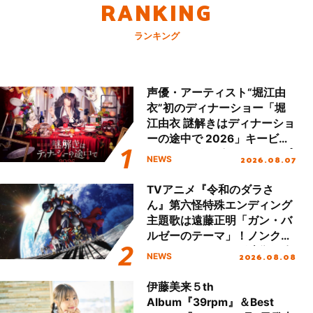
RANKING
ランキング
声優・アーティスト“堀江由
衣”初のディナーショー「堀
江由衣 謎解きはディナーショ
ーの途中で 2026」キービジ
ュアル＆グッズラインナップ
2026.08.07
NEWS
が公開！
TVアニメ『令和のダラさ
ん』第六怪特殊エンディング
主題歌は遠藤正明「ガン・バ
ルゼーのテーマ」！ノンクレ
ジットエンディング映像も公
2026.08.08
NEWS
開！
伊藤美来５th
Album『39rpm』＆Best