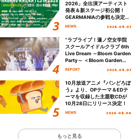
2026」全出演アーティスト
発表＆新ステージ初公開！
GEARMANIAの参戦も決定
し、初となる第3ステージの
2026.08.07
NEWS
全貌が明らかに！
“ラブライブ！蓮ノ空女学院
スクールアイドルクラブ 6th
Live Dream ～Bloom Garden
Party～ ＜Bloom Garden
Party Stage／埼玉公演＞”
2026.08.07
REPORT
Day.1レポート！
10月放送アニメ『パンどろぼ
う』より、OPテーマ＆EDテ
ーマを収録した主題歌CDが
10月28日にリリース決定！
2026.08.06
NEWS
もっと見る