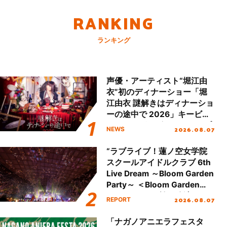
RANKING
ランキング
声優・アーティスト“堀江由
衣”初のディナーショー「堀
江由衣 謎解きはディナーショ
ーの途中で 2026」キービジ
ュアル＆グッズラインナップ
2026.08.07
NEWS
が公開！
“ラブライブ！蓮ノ空女学院
スクールアイドルクラブ 6th
Live Dream ～Bloom Garden
Party～ ＜Bloom Garden
Party Stage／埼玉公演＞”
2026.08.07
REPORT
Day.2レポート！
「ナガノアニエラフェスタ