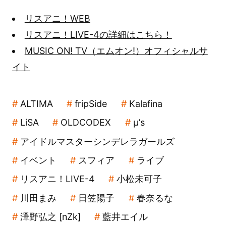
リスアニ！WEB
リスアニ！LIVE-4の詳細はこちら！
MUSIC ON! TV（エムオン!）オフィシャルサ
イト
ALTIMA
fripSide
Kalafina
LiSA
OLDCODEX
μ’s
アイドルマスターシンデレラガールズ
イベント
スフィア
ライブ
リスアニ！LIVE-4
小松未可子
川田まみ
日笠陽子
春奈るな
澤野弘之 [nZk]
藍井エイル