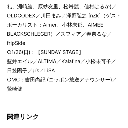
礼、洲崎綾、原紗友里、松嵜麗、佳村はるか)／
OLDCODEX／川田まみ／澤野弘之 [nZk]（ゲスト
ボーカリスト：Aimer、小林未郁、AIMEE
BLACKSCHLEGER）／スフィア／春奈るな／
fripSide
○1/26(日)：【SUNDAY STAGE】
藍井エイル／ALTIMA／Kalafina／小松未可子／
日笠陽子／μ’s／LiSA
○MC：吉田尚記 (ニッポン放送アナウンサー)／
鷲崎健
関連リンク