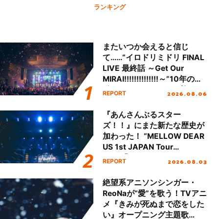
ランキング
またいつか会えると信じ
て……“イロドリミドリ FINAL
LIVE 最終話 ～Get Our
MIRAI!!!!!!!!!!!!!!～”10年の活
動を経てファイナルを迎える
2026.08.06
REPORT
本公演をレポート
『あんさんぶるスター
ズ！！』にまた新たな歴史が
加わった！ “MELLOW DEAR
US 1st JAPAN Tour
Final「NICE to meet YOU
2026.08.03
REPORT
!!」Dear 横浜BUNTAI”をレポ
ート!!
絶望系アニソンシンガー・
ReoNaが“愛”を歌う！TVアニ
メ『きみが死ぬまで恋をした
い』オープニング主題歌