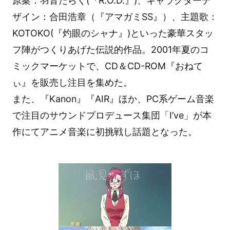
原案：羽音たらく(『R.O.D.』)、キャラクターデ
ザイン：合田浩章（『アマガミSS』）、主題歌：
KOTOKO(『灼眼のシャナ』)といった豪華スタッ
フ陣がつくりあげた伝説的作品。2001年夏のコ
ミックマーケットで、CD＆CD-ROM『おねて
ぃ』を販売し注目を集めた。
また、『Kanon』『AIR』ほか、PC系ゲーム音楽
で注目のサウンドプロデュース集団「I’ve」が本
作にてアニメ音楽に初挑戦し話題となった。