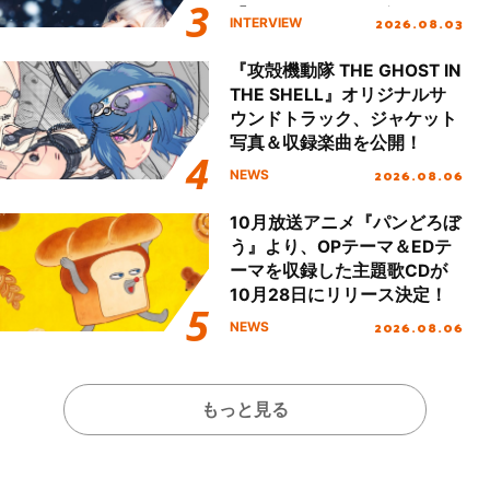
「Amore」インタビュー
2026.08.03
INTERVIEW
『攻殻機動隊 THE GHOST IN
THE SHELL』オリジナルサ
ウンドトラック、ジャケット
写真＆収録楽曲を公開！
2026.08.06
NEWS
10月放送アニメ『パンどろぼ
う』より、OPテーマ＆EDテ
ーマを収録した主題歌CDが
10月28日にリリース決定！
2026.08.06
NEWS
もっと見る