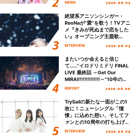
える」TVサイズ先行配信開
2026.08.03
NEWS
始！
絶望系アニソンシンガー・
ReoNaが“愛”を歌う！TVアニ
メ『きみが死ぬまで恋をした
い』オープニング主題歌
「Amore」インタビュー
2026.08.03
INTERVIEW
またいつか会えると信じ
て……“イロドリミドリ FINAL
LIVE 最終話 ～Get Our
MIRAI!!!!!!!!!!!!!!～”10年の活
動を経てファイナルを迎える
2026.08.06
REPORT
本公演をレポート
TrySailの新たな一面がこの1
枚に！ニューシングル「憧
憬」に込めた想い、そしてフ
ァンとの10周年の打ち上げラ
イブを終えた心境を聞いた。
2026.08.05
INTERVIEW