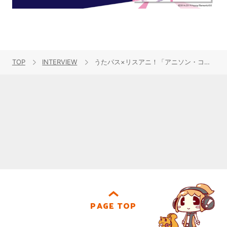
TOP
INTERVIEW
うたパス×リスアニ！「アニソン・コンピレーションch」第14回【“Selection ClariS 1st Tour“夢の１ページ…”ライブ予習参考曲集 selected by kz(livetune）】
PAGE TOP