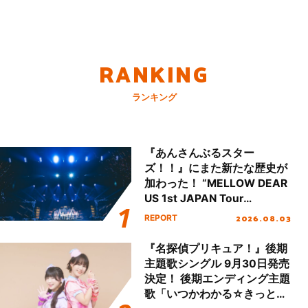
RANKING
ランキング
『あんさんぶるスター
ズ！！』にまた新たな歴史が
加わった！ “MELLOW DEAR
US 1st JAPAN Tour
Final「NICE to meet YOU
2026.08.03
REPORT
!!」Dear 横浜BUNTAI”をレポ
ート!!
『名探偵プリキュア！』後期
主題歌シングル 9月30日発売
決定！ 後期エンディング主題
歌「いつかわかる☆きっとあ