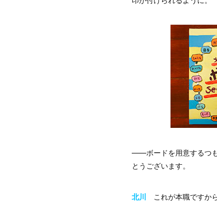
印が付けられるように。
――ボードを用意するつ
とうございます。
北川
これが本職ですか