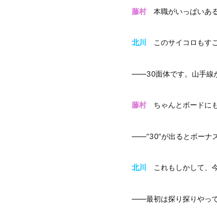
藤村
本職がいっぱいある
北川
このサイコロもすご
――30面体です。山手線
藤村
ちゃんとボードにも
――“30”が出るとボー
北川
これもしかして、今
――最初は探り探りやっ