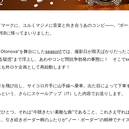
マークに、ユルくマジメに音楽と向き合うあのコンビ――。“ボー
EBに帰ってまいりました。
Otonova”を舞台にした
season1
では、撮影日が雨天ばかりだった
る疑惑”まで浮上し、あわやコンビ間抗争勃発の事態に！ そこでse
にも外ロケ企画として再始動します！
草を飛び出し、サイコロ片手に山手線へ乗車。出た目によって下車
という、さらにスケールアップ（!?）した内容でお送りします。
ひとつ。それは“今聴きたい素敵な曲”であること。これさえ守ればア
。引き続きボーダー柄のふたりが“ノー・ボーダー”の精神でナイ