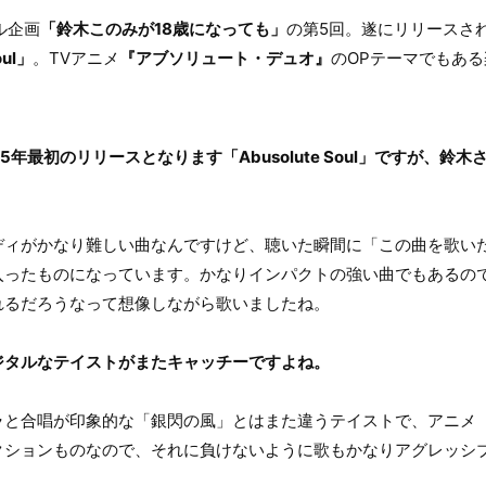
ル企画
「鈴木このみが18歳になっても」
の第5回。遂にリリースされ
oul」
。TVアニメ
『アブソリュート・デュオ』
のOPテーマでもあ
5年最初のリリースとなります「Abusolute Soul」ですが、鈴
ィがかなり難しい曲なんですけど、聴いた瞬間に「この曲を歌い
入ったものになっています。かなりインパクトの強い曲でもあるの
れるだろうなって想像しながら歌いましたね。
ジタルなテイストがまたキャッチーですよね。
と合唱が印象的な「銀閃の風」とはまた違うテイストで、アニメ
クションものなので、それに負けないように歌もかなりアグレッシ