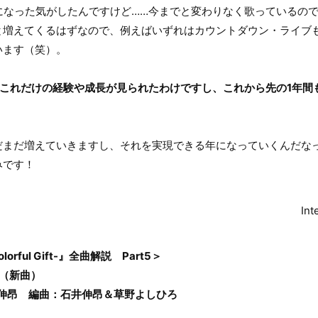
になった気がしたんですけど……今までと変わりなく歌っているので。
と増えてくるはずなので、例えばいずれはカウントダウン・ライブ
います（笑）。
年でこれだけの経験や成長が見られたわけですし、これから先の1年
まだ増えていきますし、それを実現できる年になっていくんだな
みです！
In
orful Gift-』全曲解説 Part5＞
」（新曲）
井伸昂 編曲：石井伸昂＆草野よしひろ