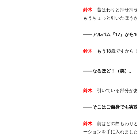
鈴木
昔はわりと押せ押せ
もうちょっと引いたほう
――アルバム『17』から
鈴木
もう18歳ですから
――なるほど！（笑）。
鈴木
引いている部分があ
――そこはご自身でも実
鈴木
前はどの曲もわりと
ーションを手に入れまし