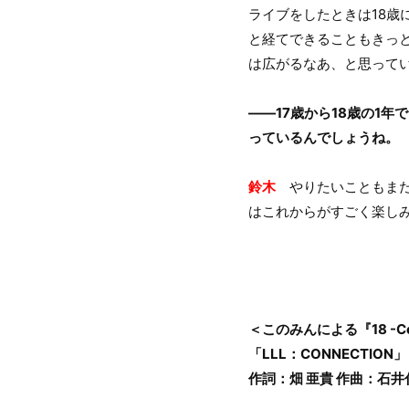
ライブをしたときは18歳
と経てできることもきっ
は広がるなあ、と思って
――17歳から18歳の1
っているんでしょうね。
鈴木
やりたいこともまだ
はこれからがすごく楽し
＜このみんによる『18 -Col
「LLL：CONNECTION
作詞：畑 亜貴 作曲：石