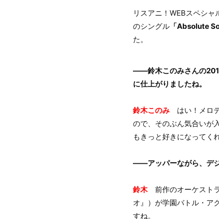
リスアニ！WEBスペシャ
のシングル
「Absolute S
た。
――鈴木このみさんの201
に仕上がりましたね。
鈴木このみ
はい！メロデ
ので、そのぶん気合いが
もきっと好きになってく
――アッパーながら、デ
鈴木
前作のオーケストラ
オ』）が学園バトル・ア
すね。