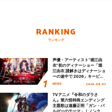
RANKING
ランキング
声優・アーティスト“堀江由
衣”初のディナーショー「堀
江由衣 謎解きはディナーショ
ーの途中で 2026」キービジ
ュアル＆グッズラインナップ
2026.08.07
NEWS
が公開！
TVアニメ『令和のダラさ
ん』第六怪特殊エンディング
主題歌は遠藤正明「ガン・バ
ルゼーのテーマ」！ノンクレ