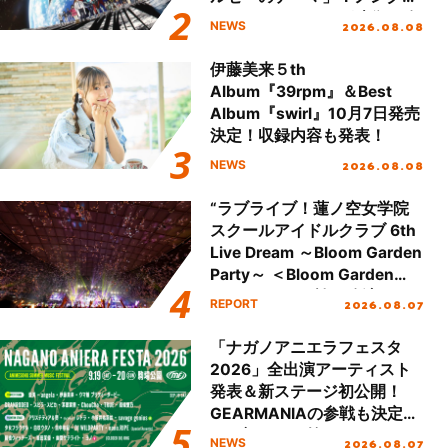
ジットエンディング映像も公
2026.08.08
NEWS
開！
伊藤美来５th
Album『39rpm』＆Best
Album『swirl』10月7日発売
決定！収録内容も発表！
2026.08.08
NEWS
“ラブライブ！蓮ノ空女学院
スクールアイドルクラブ 6th
Live Dream ～Bloom Garden
Party～ ＜Bloom Garden
Party Stage／埼玉公演＞”
2026.08.07
REPORT
Day.2レポート！
「ナガノアニエラフェスタ
2026」全出演アーティスト
発表＆新ステージ初公開！
GEARMANIAの参戦も決定
し、初となる第3ステージの
2026.08.07
NEWS