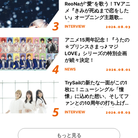
ReoNaが“愛”を歌う！TVアニ
メ『きみが死ぬまで恋をした
い』オープニング主題歌
「Amore」インタビュー
2026.08.03
INTERVIEW
アニメ15周年記念！『うたの
☆プリンスさまっ♪ マジ
LOVE』シリーズの特別企画
が続々決定！
2026.08.01
NEWS
TrySailの新たな一面がこの1
枚に！ニューシングル「憧
憬」に込めた想い、そしてフ
ァンとの10周年の打ち上げラ
イブを終えた心境を聞いた。
2026.08.05
INTERVIEW
もっと見る