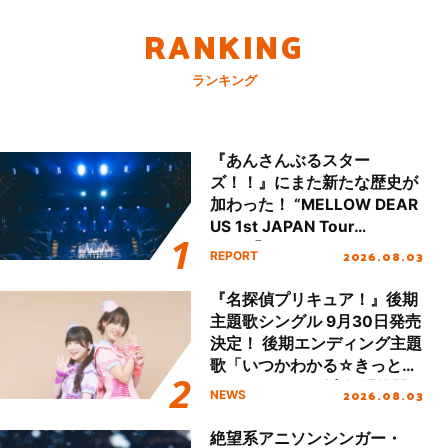
RANKING
ランキング
『あんさんぶるスター
ズ！！』にまた新たな歴史が
加わった！ “MELLOW DEAR
US 1st JAPAN Tour
Final「NICE to meet YOU
2026.08.03
REPORT
!!」Dear 横浜BUNTAI”をレポ
ート!!
『名探偵プリキュア！』後期
主題歌シングル 9月30日発売
決定！ 後期エンディング主題
歌「いつかわかる☆きっとあ
える」TVサイズ先行配信開
2026.08.03
NEWS
始！
絶望系アニソンシンガー・