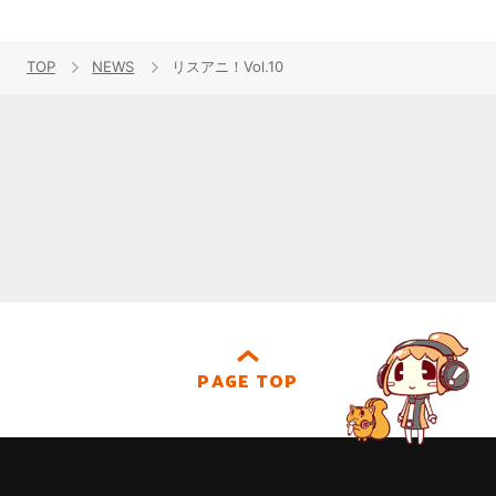
TOP
NEWS
リスアニ！Vol.10
PAGE TOP