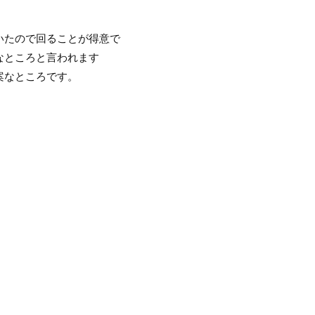
いたので回ることが得意で
なところと言われます
案なところです。