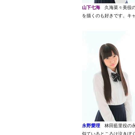
山下七海
久海菜々美役の
を描くのも好きです。キ
永野愛理
林田藍里役の永
似ているところは泣きぼ