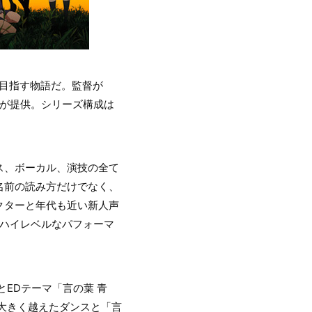
を目指す物語だ。監督が
暁が提供。シリーズ構成は
ス、ボーカル、演技の全て
名前の読み方だけでなく、
クターと年代も近い新人声
るハイレベルなパフォーマ
」とEDテーマ「言の葉 青
域を大きく越えたダンスと「言