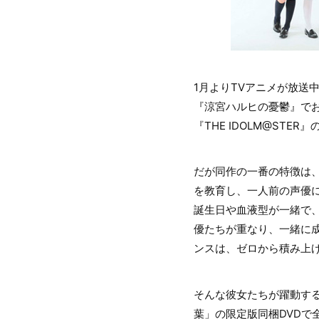
1月よりTVアニメが放送
『涼宮ハルヒの憂鬱』でお
『THE IDOLM@ST
だが同作の一番の特徴は
を教育し、一人前の声優
誕生日や血液型が一緒で
優たちが重なり、一緒に
ンスは、ゼロから積み上
そんな彼女たちが躍動するMV
葉」の限定版同梱DVDで全