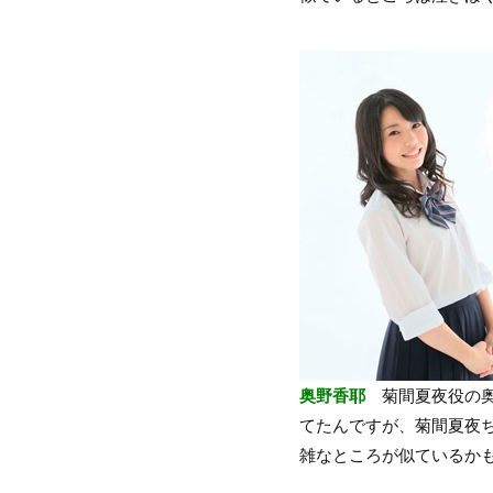
奥野香耶
菊間夏夜役の奥
てたんですが、菊間夏夜
雑なところが似ているか