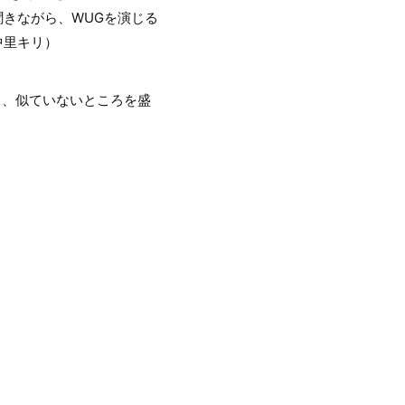
聞きながら、WUGを演じる
中里キリ）
ろ、似ていないところを盛