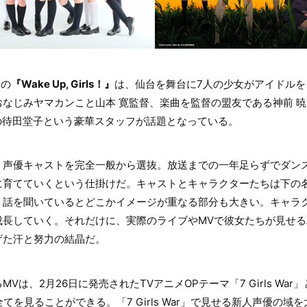
中の
『Wake Up, Girls！』
は、仙台を舞台に7人の少女がアイドル
なじみヤマカンこと山本 寛監督、楽曲を監督の盟友である神前 
ER』の待田堂子という豪華スタッフが話題となっている。
、声優キャストを完全一般から選抜。放送までの一年足らずでダン
に育てていくという仕掛けだ。キャストとキャラクターたちは下の
、話を聞いているとどこかイメージが重なる部分も大きい。キャラ
成長していく。それだけに、実際のライブやMVで彼女たちが見せ
げた汗と努力の結晶だ。
は、2月26日に発売されたTVアニメOPテーマ「7 Girls War
てを見ることができる。「7 Girls War」で見せる新人声優の