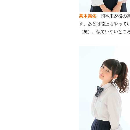
高木美佑
岡本未夕役の高
す。あとは陸上もやって
（笑）。似ていないとこ