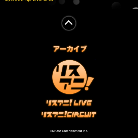
リスアニ！
©M-ON! Entertainment Inc.