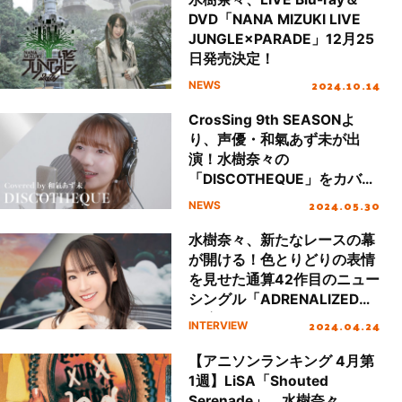
DVD「NANA MIZUKI LIVE
JUNGLE×PARADE」12月25
日発売決定！
2024.10.14
NEWS
CrosSing 9th SEASONよ
り、声優・和氣あず未が出
演！水樹奈々の
「DISCOTHEQUE」をカバ
ー！
2024.05.30
NEWS
水樹奈々、新たなレースの幕
が開ける！色とりどりの表情
を見せた通算42作目のニュー
シングル「ADRENALIZED」
に迫る！
2024.04.24
INTERVIEW
【アニソンランキング 4月第
1週】LiSA「Shouted
Serenade」、水樹奈々