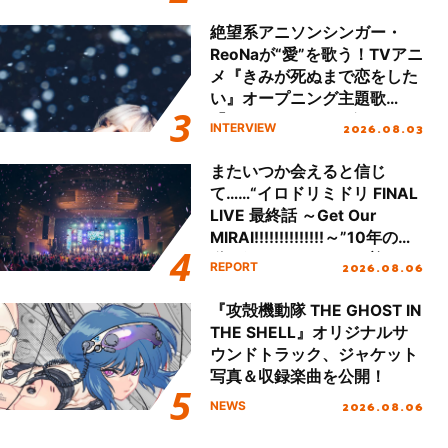
始！
絶望系アニソンシンガー・
ReoNaが“愛”を歌う！TVアニ
メ『きみが死ぬまで恋をした
い』オープニング主題歌
「Amore」インタビュー
2026.08.03
INTERVIEW
またいつか会えると信じ
て……“イロドリミドリ FINAL
LIVE 最終話 ～Get Our
MIRAI!!!!!!!!!!!!!!～”10年の活
動を経てファイナルを迎える
2026.08.06
REPORT
本公演をレポート
『攻殻機動隊 THE GHOST IN
THE SHELL』オリジナルサ
ウンドトラック、ジャケット
写真＆収録楽曲を公開！
2026.08.06
NEWS