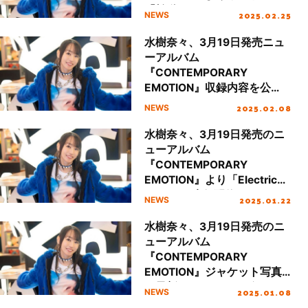
「拍動」のMUSIC CLIP
2025.02.25
NEWS
Teaserを公開！
水樹奈々、3月19日発売ニュ
ーアルバム
『CONTEMPORARY
EMOTION』収録内容を公
開！
2025.02.08
NEWS
水樹奈々、3月19日発売のニ
ューアルバム
『CONTEMPORARY
EMOTION』より「Electric
Trick」の先行配信がスター
2025.01.22
NEWS
ト！1年半ぶりのライブツア
ー開催も発表！
水樹奈々、3月19日発売のニ
ューアルバム
『CONTEMPORARY
EMOTION』ジャケット写真
＆最新アーティストビジュア
2025.01.08
NEWS
ル＆法人別特典絵柄を公開！