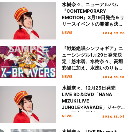
水樹奈々、ニューアルバム
『CONTEMPORARY
EMOTION』3月19日発売＆リ
リースイベントの開催も決
定！
2024.12.26
NEWS
『戦姫絶唱シンフォギア』ニ
ューシングル1月29日発売決
定！悠木碧、水樹奈々、高垣
彩陽に加え、水瀬いのりも参
加！
2024.11.30
NEWS
水樹奈々、12月25日発売
LIVE BD＆DVD「NANA
MIZUKI LIVE
JUNGLE×PARADE」ジャケ
ット写真・最新アーティスト
2024.11.08
NEWS
ビジュアル公開！
水樹奈々、LIVE Blu-ray＆