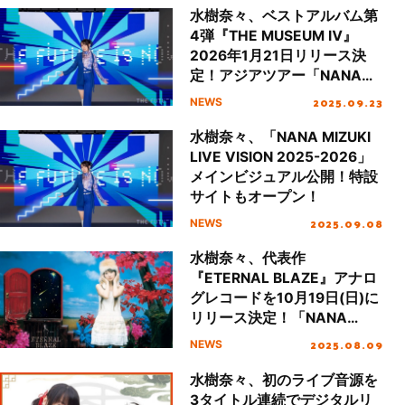
水樹奈々、ベストアルバム第
4弾『THE MUSEUM Ⅳ』
2026年1月21日リリース決
定！アジアツアー「NANA
MIZUKI LIVE VISION 2025-
2025.09.23
NEWS
2026＋」の開催も発表！
水樹奈々、「NANA MIZUKI
LIVE VISION 2025-2026」
メインビジュアル公開！特設
サイトもオープン！
2025.09.08
NEWS
水樹奈々、代表作
『ETERNAL BLAZE』アナロ
グレコードを10月19日(日)に
リリース決定！「NANA
MIZUKI LIVE VISION 2025-
2025.08.09
NEWS
2026」アルバム曲リクエス
ト開催決定！
水樹奈々、初のライブ音源を
3タイトル連続でデジタルリ