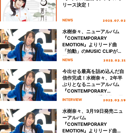
リース決定！
2025.07.02
NEWS
水樹奈々、ニューアルバム
『CONTEMPORARY
EMOTION』よりリード曲
「拍動」のMUSIC CLIPが公
開！
2025.03.21
NEWS
今出せる最高を詰め込んだ自
信作完成！水樹奈々、2年半
ぶりとなるニューアルバム
『CONTEMPORARY
EMOTION』で歌手活動25周
2025.03.19
INTERVIEW
年イヤーを彩る！
水樹奈々、3月19日発売ニュ
ーアルバム
『CONTEMPORARY
EMOTION』よりリード曲