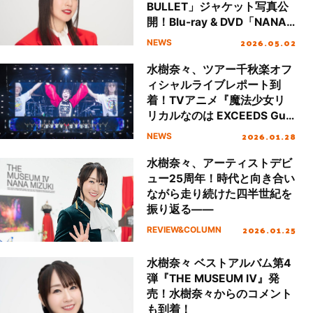
BULLET」ジャケット写真公
開！Blu-ray & DVD「NANA
MIZUKI LIVE VISION ×
2026.05.02
NEWS
VISION＋」9月16日発売決
定！
水樹奈々、ツアー千秋楽オフ
ィシャルライブレポート到
着！TVアニメ『魔法少女リ
リカルなのは EXCEEDS Gun
Blaze Vengeance』OPテー
2026.01.28
NEWS
マ担当決定
水樹奈々、アーティストデビ
ュー25周年！時代と向き合い
ながら走り続けた四半世紀を
振り返る――
2026.01.25
REVIEW&COLUMN
水樹奈々 ベストアルバム第4
弾『THE MUSEUM Ⅳ』発
売！水樹奈々からのコメント
も到着！