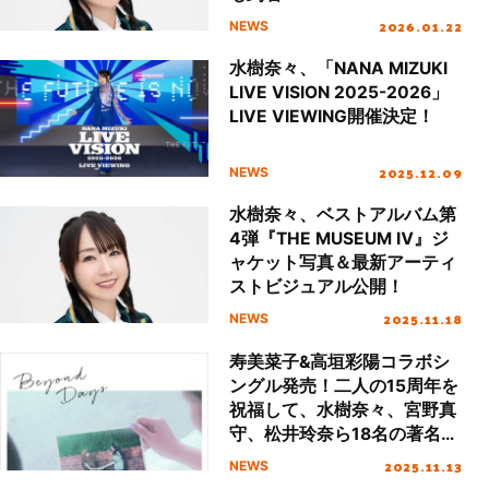
2026.01.22
NEWS
水樹奈々、「NANA MIZUKI
LIVE VISION 2025-2026」
LIVE VIEWING開催決定！
2025.12.09
NEWS
水樹奈々、ベストアルバム第
4弾『THE MUSEUM Ⅳ』ジ
ャケット写真＆最新アーティ
ストビジュアル公開！
2025.11.18
NEWS
寿美菜子&高垣彩陽コラボシ
ングル発売！二人の15周年を
祝福して、水樹奈々、宮野真
守、松井玲奈ら18名の著名人
によるお祝いメッセージを公
2025.11.13
NEWS
開！