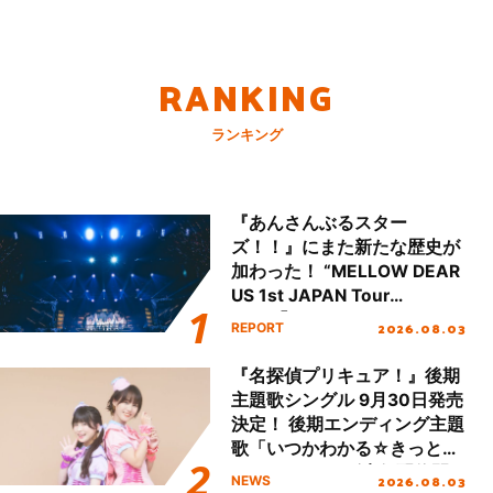
RANKING
ランキング
『あんさんぶるスター
ズ！！』にまた新たな歴史が
加わった！ “MELLOW DEAR
US 1st JAPAN Tour
Final「NICE to meet YOU
2026.08.03
REPORT
!!」Dear 横浜BUNTAI”をレポ
ート!!
『名探偵プリキュア！』後期
主題歌シングル 9月30日発売
決定！ 後期エンディング主題
歌「いつかわかる☆きっとあ
える」TVサイズ先行配信開
2026.08.03
NEWS