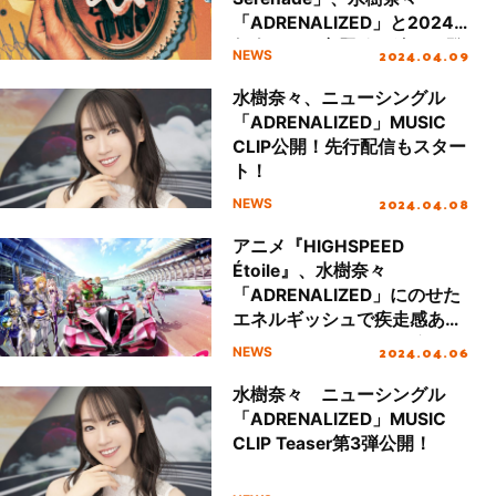
「ADRENALIZED」と2024
年春アニメ主題歌が続々と登
2024.04.09
NEWS
場！
水樹奈々、ニューシングル
「ADRENALIZED」MUSIC
CLIP公開！先行配信もスター
ト！
2024.04.08
NEWS
アニメ『HIGHSPEED
Étoile』、水樹奈々
「ADRENALIZED」にのせた
エネルギッシュで疾走感あふ
れるノンクレジットOP解
2024.04.06
NEWS
禁！
水樹奈々 ニューシングル
「ADRENALIZED」MUSIC
CLIP Teaser第3弾公開！