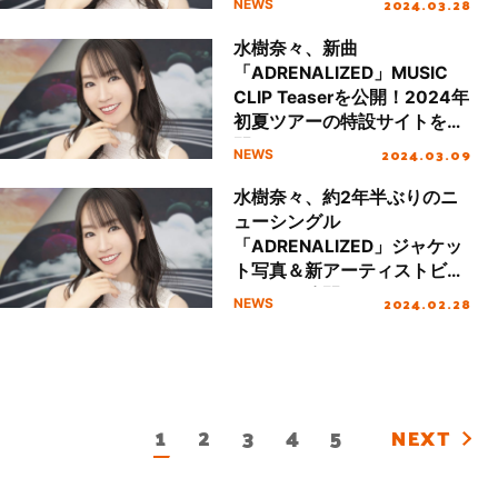
2024.03.28
NEWS
水樹奈々、新曲
「ADRENALIZED」MUSIC
CLIP Teaserを公開！2024年
初夏ツアーの特設サイトを公
開！
2024.03.09
NEWS
水樹奈々、約2年半ぶりのニ
ューシングル
「ADRENALIZED」ジャケッ
ト写真＆新アーティストビジ
ュアルを公開！
2024.02.28
NEWS
1
2
3
4
5
NEXT