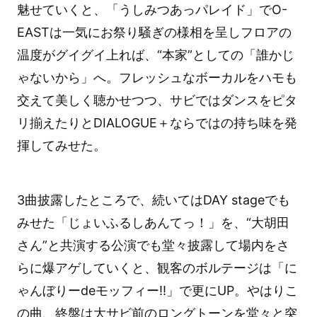
魅せていくと、「うしみつあっパレイド」でO-
EASTは一気にお祭り騒ぎの様相を呈しフロアの
温度がグイグイ上れば、“本家”としての「誰かじ
ゃないから」へ。フレッシュなボーカルをハモも
交えて美しく聴かせつつ、サビではダンスをピタ
リ揃えたりとDIALOGUE＋ならではの持ち味を発
揮してみせた。
3曲披露したところで、続いてはDAY stageでも
みせた「じょいふるしあんてっ！」を、“大胡田
さん”と共演する公演でも堂々披露して場内をさ
らに爆アゲしていくと、観客のボルテージは「に
ゃんぼりーdeモッフィー!!」で更にUP。やはりこ
の曲、終盤は大サビ前のロングトーンを堂々と突