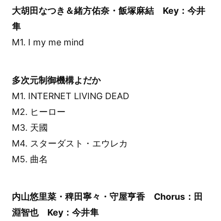
大胡田なつき＆緒方佑奈・飯塚麻結 Key：今井
隼
M1. I my me mind
多次元制御機構よだか
M1. INTERNET LIVING DEAD
M2. ヒーロー
M3. 天國
M4. スターダスト・エウレカ
M5. 曲名
内山悠里菜・稗田寧々・守屋亨香 Chorus：田
淵智也 Key：今井隼