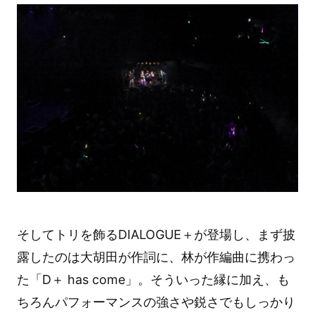
そしてトリを飾るDIALOGUE＋が登場し、まず披
露したのは大胡田が作詞に、林が作編曲に携わっ
た「D＋ has come」。そういった縁に加え、も
ちろんパフォーマンスの強さや鋭さでもしっかり