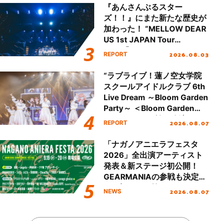
『あんさんぶるスター
ズ！！』にまた新たな歴史が
加わった！ “MELLOW DEAR
US 1st JAPAN Tour
Final「NICE to meet YOU
2026.08.03
REPORT
!!」Dear 横浜BUNTAI”をレポ
ート!!
“ラブライブ！蓮ノ空女学院
スクールアイドルクラブ 6th
Live Dream ～Bloom Garden
Party～ ＜Bloom Garden
Party Stage／埼玉公演＞”
2026.08.07
REPORT
Day.1レポート！
「ナガノアニエラフェスタ
2026」全出演アーティスト
発表＆新ステージ初公開！
GEARMANIAの参戦も決定
し、初となる第3ステージの
2026.08.07
NEWS
全貌が明らかに！