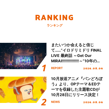
RANKING
ランキング
またいつか会えると信じ
て……“イロドリミドリ FINAL
LIVE 最終話 ～Get Our
MIRAI!!!!!!!!!!!!!!～”10年の活
動を経てファイナルを迎える
2026.08.06
REPORT
本公演をレポート
10月放送アニメ『パンどろぼ
う』より、OPテーマ＆EDテ
ーマを収録した主題歌CDが
10月28日にリリース決定！
2026.08.06
NEWS