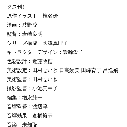
クス刊）
原作イラスト：椎名優
漫画：波野涼
監督：岩崎良明
シリーズ構成：國澤真理子
キャラクターデザイン：簑輪愛子
色彩設計：近藤牧穂
美術設定：田村せいき 日高綾美 田峰育子 呂逸飛
美術監督：田村せいき
撮影監督：小池真由子
編集：増永純一
音響監督：渡辺淳
音響効果：倉橋裕宗
音楽：未知瑠