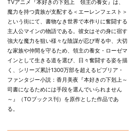
TVアニメ『本好きの下剋上 領主の養女』は、
魔力を持つ貴族が支配する＜エーレンフェスト＞
という街にて、書物なき世界で本作りに奮闘する
主人公マインの物語である。彼女はその身に宿す
強大な魔力を狙い様々な陰謀が忍び寄る中、大切
な家族や仲間を守るため、領主の養女・ローゼマ
インとして生きる道を選び、日々奮闘する姿を描
く、シリーズ累計1300万部を超えるビブリア・
ファンタジー小説：香月美夜『本好きの下剋上～
司書になるためには手段を選んでいられません
～』（TOブックス刊）を原作とした作品であ
る。