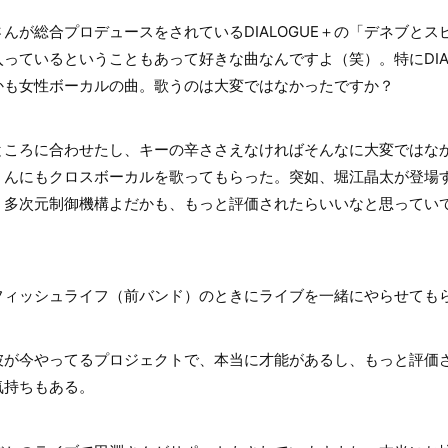
が総合プロデュースをされているDIALOGUE＋の「デネブとス
っているということもあって好きな曲なんですよ（笑）。特にDIAL
かも女性ボーカルの曲。歌うのは大変ではなかったですか？
ころに合わせたし、キーの辛ささえなければそんなに大変ではな
くんにもクロスボーカルを歌ってもらった。突如、堀江晶太が登場
＋も、多次元制御機構よだかも、もっと評価されたらいいなと思って
ィッシュライフ（前バンド）のときにライブを一緒にやらせても
が今やってるプロジェクトで、本当に才能があるし、もっと評価
気持ちもある。