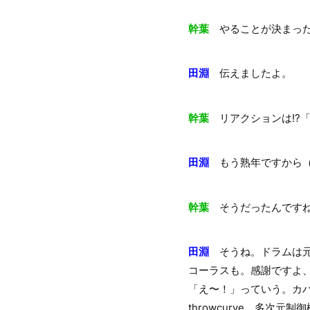
幹葉
やることが決まった
田淵
伝えましたよ。
幹葉
リアクションは!?
田淵
もう熟年ですから（
幹葉
そうだったんですね
田淵
そうね。ドラムは元
コーラスも。感謝ですよ
「え〜！」っていう。カバーア
throwcurve、多