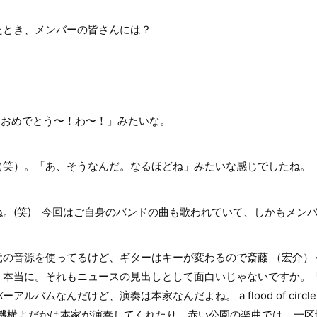
とき、メンバーの皆さんには？
「おめでとう〜！わ〜！」みたいな。
笑）。「あ、そうなんだ。なるほどね」みたいな感じでしたね。
。(笑) 今回はご自身のバンドの曲も歌われていて、しかもメン
の音源を使ってるけど、ギターはキーが変わるので斎藤 （宏介）
、本当に。それもニュースの見出しとして面白いじゃないですか。
ルバムなんだけど、演奏は本家なんだよね。 a flood of circ
次元制御機構よだかは本家が演奏してくれたり、赤い公園の楽曲では、一