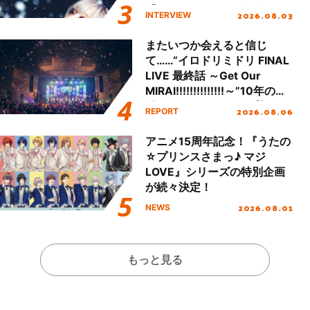
「Amore」インタビュー
2026.08.03
INTERVIEW
またいつか会えると信じ
て……“イロドリミドリ FINAL
LIVE 最終話 ～Get Our
MIRAI!!!!!!!!!!!!!!～”10年の活
動を経てファイナルを迎える
2026.08.06
REPORT
本公演をレポート
アニメ15周年記念！『うたの
☆プリンスさまっ♪ マジ
LOVE』シリーズの特別企画
が続々決定！
2026.08.01
NEWS
もっと見る