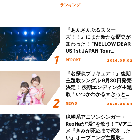
ランキング
『あんさんぶるスター
ズ！！』にまた新たな歴史が
加わった！ “MELLOW DEAR
US 1st JAPAN Tour
Final「NICE to meet YOU
2026.08.03
REPORT
!!」Dear 横浜BUNTAI”をレポ
ート!!
『名探偵プリキュア！』後期
主題歌シングル 9月30日発売
決定！ 後期エンディング主題
歌「いつかわかる☆きっとあ
える」TVサイズ先行配信開
2026.08.03
NEWS
始！
絶望系アニソンシンガー・
ReoNaが“愛”を歌う！TVアニ
メ『きみが死ぬまで恋をした
い』オープニング主題歌