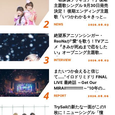
主題歌シングル 9月30日発売
決定！ 後期エンディング主題
歌「いつかわかる☆きっとあ
える」TVサイズ先行配信開
2026.08.03
NEWS
始！
絶望系アニソンシンガー・
ReoNaが“愛”を歌う！TVアニ
メ『きみが死ぬまで恋をした
い』オープニング主題歌
「Amore」インタビュー
2026.08.03
INTERVIEW
またいつか会えると信じ
て……“イロドリミドリ FINAL
LIVE 最終話 ～Get Our
MIRAI!!!!!!!!!!!!!!～”10年の活
動を経てファイナルを迎える
2026.08.06
REPORT
本公演をレポート
TrySailの新たな一面がこの1
枚に！ニューシングル「憧