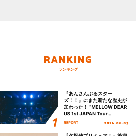
RANKING
ランキング
『あんさんぶるスター
ズ！！』にまた新たな歴史が
加わった！ “MELLOW DEAR
US 1st JAPAN Tour
Final「NICE to meet YOU
2026.08.03
REPORT
!!」Dear 横浜BUNTAI”をレポ
ート!!
『名探偵プリキュア！』後期