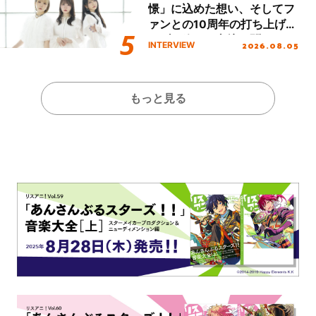
憬」に込めた想い、そしてフ
ァンとの10周年の打ち上げラ
イブを終えた心境を聞いた。
2026.08.05
INTERVIEW
もっと見る