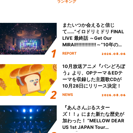
ランキング
またいつか会えると信じ
て……“イロドリミドリ FINAL
LIVE 最終話 ～Get Our
MIRAI!!!!!!!!!!!!!!～”10年の活
動を経てファイナルを迎える
2026.08.06
REPORT
本公演をレポート
10月放送アニメ『パンどろぼ
う』より、OPテーマ＆EDテ
ーマを収録した主題歌CDが
10月28日にリリース決定！
2026.08.06
NEWS
『あんさんぶるスター
ズ！！』にまた新たな歴史が
加わった！ “MELLOW DEAR
US 1st JAPAN Tour