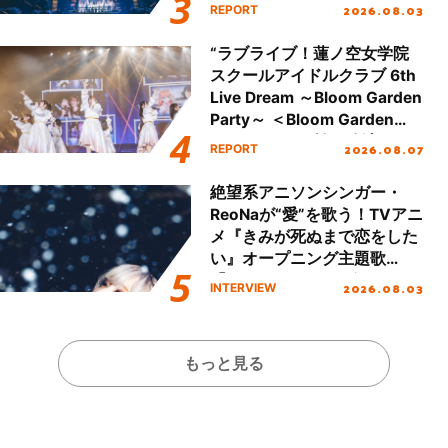
Final「NICE to meet YOU
2026.08.03
REPORT
!!」Dear 横浜BUNTAI”をレポ
ート!!
“ラブライブ！蓮ノ空女学院
スクールアイドルクラブ 6th
Live Dream ～Bloom Garden
Party～ ＜Bloom Garden
Party Stage／埼玉公演＞”
2026.08.07
REPORT
Day.1レポート！
絶望系アニソンシンガー・
ReoNaが“愛”を歌う！TVアニ
メ『きみが死ぬまで恋をした
い』オープニング主題歌
「Amore」インタビュー
2026.08.03
INTERVIEW
もっと見る