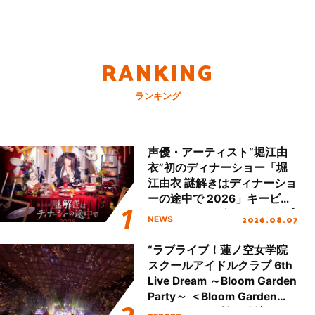
RANKING
ランキング
声優・アーティスト“堀江由
衣”初のディナーショー「堀
江由衣 謎解きはディナーショ
ーの途中で 2026」キービジ
ュアル＆グッズラインナップ
2026.08.07
NEWS
が公開！
“ラブライブ！蓮ノ空女学院
スクールアイドルクラブ 6th
Live Dream ～Bloom Garden
Party～ ＜Bloom Garden
Party Stage／埼玉公演＞”