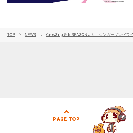
TOP
NEWS
CrosSing 9th SEASONより、シンガー
PAGE TOP