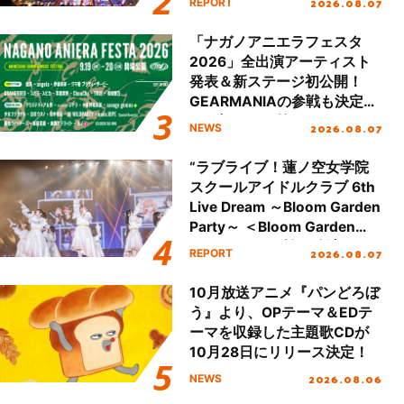
2026.08.07
REPORT
Day.2レポート！
「ナガノアニエラフェスタ
2026」全出演アーティスト
発表＆新ステージ初公開！
GEARMANIAの参戦も決定
し、初となる第3ステージの
2026.08.07
NEWS
全貌が明らかに！
“ラブライブ！蓮ノ空女学院
スクールアイドルクラブ 6th
Live Dream ～Bloom Garden
Party～ ＜Bloom Garden
Party Stage／埼玉公演＞”
2026.08.07
REPORT
Day.1レポート！
10月放送アニメ『パンどろぼ
う』より、OPテーマ＆EDテ
ーマを収録した主題歌CDが
10月28日にリリース決定！
2026.08.06
NEWS