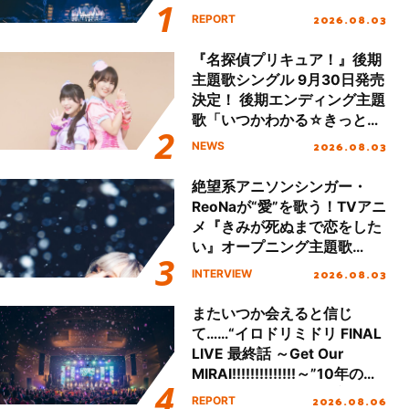
Final「NICE to meet YOU
2026.08.03
REPORT
!!」Dear 横浜BUNTAI”をレポ
ート!!
『名探偵プリキュア！』後期
主題歌シングル 9月30日発売
決定！ 後期エンディング主題
歌「いつかわかる☆きっとあ
える」TVサイズ先行配信開
2026.08.03
NEWS
始！
絶望系アニソンシンガー・
ReoNaが“愛”を歌う！TVアニ
メ『きみが死ぬまで恋をした
い』オープニング主題歌
「Amore」インタビュー
2026.08.03
INTERVIEW
またいつか会えると信じ
て……“イロドリミドリ FINAL
LIVE 最終話 ～Get Our
MIRAI!!!!!!!!!!!!!!～”10年の活
動を経てファイナルを迎える
2026.08.06
REPORT