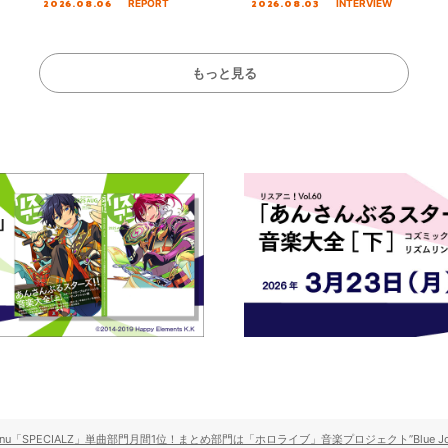
2026.08.06
2026.08.03
REPORT
INTERVIEW
!!」Dear 横浜BUNTAI”をレポー
インタビュー
ト!!
もっと見る
u「SPECIALZ」単曲部門月間1位！まとめ部門は「ホロライブ」音楽プロジェクト”Blue Jou