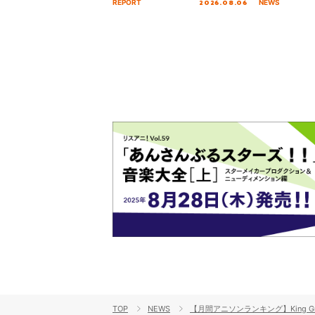
2026.08.06
REPORT
NEWS
を経てファイナルを迎える本公
演をレポート
TOP
NEWS
【月間アニソンランキング】King Gn