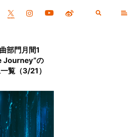
単曲部門月間1
ourney”の
一覧（3/21）