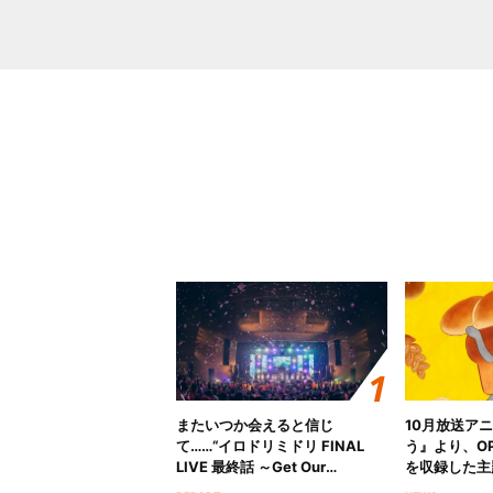
またいつか会えると信じ
10月放送ア
て……“イロドリミドリ FINAL
う』より、O
LIVE 最終話 ～Get Our
を収録した主題
MIRAI!!!!!!!!!!!!!!～”10年の活動
日にリリース