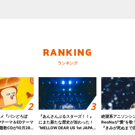
RANKING
ランキング
ニメ『パンどろぼ
『あんさんぶるスターズ！！』
絶望系アニソンシ
Pテーマ＆EDテーマ
にまた新たな歴史が加わった！
ReoNaが“愛”を
歌CDが10月28
“MELLOW DEAR US 1st JAPAN
『きみが死ぬまで
決定！
Tour Final「NICE to meet YOU
オープニング主題歌