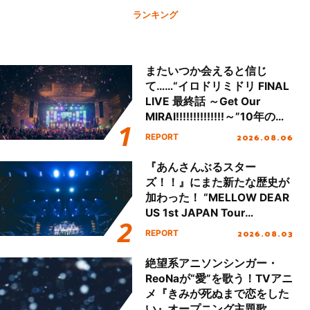
ランキング
またいつか会えると信じ
て……“イロドリミドリ FINAL
LIVE 最終話 ～Get Our
MIRAI!!!!!!!!!!!!!!～”10年の活
動を経てファイナルを迎える
2026.08.06
REPORT
本公演をレポート
『あんさんぶるスター
ズ！！』にまた新たな歴史が
加わった！ “MELLOW DEAR
US 1st JAPAN Tour
Final「NICE to meet YOU
2026.08.03
REPORT
!!」Dear 横浜BUNTAI”をレポ
ート!!
絶望系アニソンシンガー・
ReoNaが“愛”を歌う！TVアニ
メ『きみが死ぬまで恋をした
い』オープニング主題歌