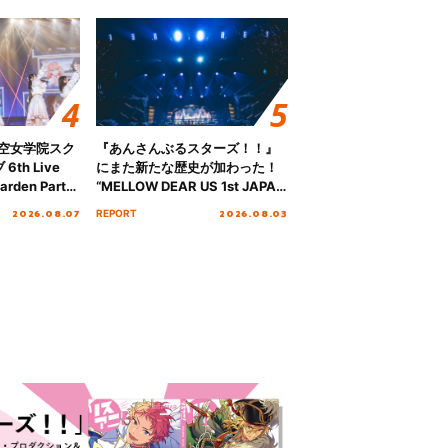
ノ空女学院スク
『あんさんぶるスターズ！！』
th Live
にまた新たな歴史が加わった！
rden Party
“MELLOW DEAR US 1st JAPAN
n Party
Tour Final「NICE to meet YOU
2026.08.07
2026.08.03
REPORT
 Day.1レポ
!!」Dear 横浜BUNTAI”をレポー
ト!!