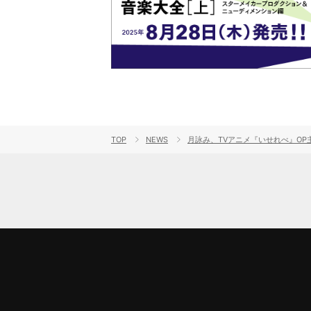
TOP
NEWS
月詠み、TVアニメ『いせれべ』O