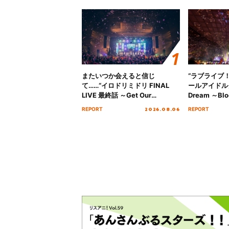
またいつか会えると信じ
“ラブライブ
て……“イロドリミドリ FINAL
ールアイドルクラ
LIVE 最終話 ～Get Our
Dream ～Blo
MIRAI!!!!!!!!!!!!!!～”10年の活動
～ ＜Bloom G
2026.08.06
REPORT
REPORT
を経てファイナルを迎える本公
Stage／埼玉
演をレポート
ート！