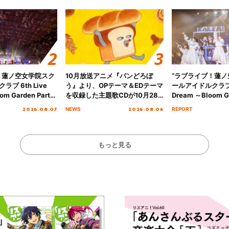
！蓮ノ空女学院スク
10月放送アニメ『パンどろぼ
“ラブライブ！蓮
ブ 6th Live
う』より、OPテーマ＆EDテーマ
ールアイドルクラブ 6
om Garden Party
を収録した主題歌CDが10月28
Dream ～Bloom Ga
arden Party
日にリリース決定！
～ ＜Bloom Garde
2026.08.07
2026.08.06
NEWS
REPORT
公演＞” Day.2レポ
Stage／埼玉公演＞”
ート！
もっと見る