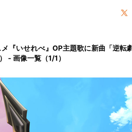
ニメ『いせれべ』OP主題歌に新曲「逆転
 - 画像一覧（1/1）