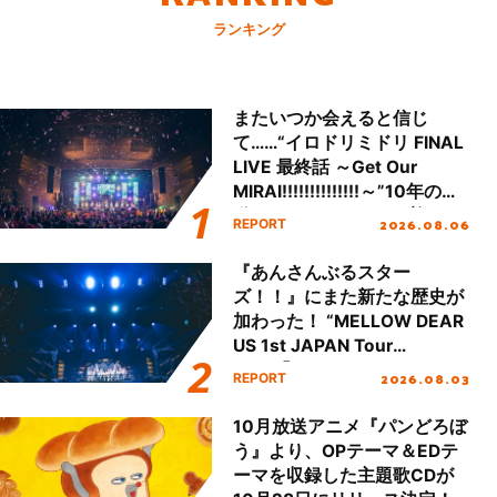
ランキング
またいつか会えると信じ
て……“イロドリミドリ FINAL
LIVE 最終話 ～Get Our
MIRAI!!!!!!!!!!!!!!～”10年の活
動を経てファイナルを迎える
2026.08.06
REPORT
本公演をレポート
『あんさんぶるスター
ズ！！』にまた新たな歴史が
加わった！ “MELLOW DEAR
US 1st JAPAN Tour
Final「NICE to meet YOU
2026.08.03
REPORT
!!」Dear 横浜BUNTAI”をレポ
ート!!
10月放送アニメ『パンどろぼ
う』より、OPテーマ＆EDテ
ーマを収録した主題歌CDが