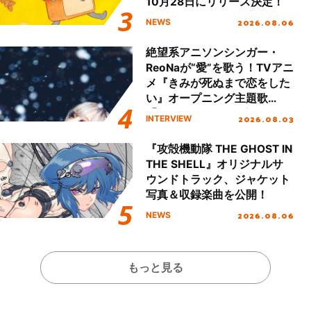
10月28日にリリース決定！
2026.08.06
NEWS
絶望系アニソンシンガー・
ReoNaが“愛”を歌う！TVアニ
メ『きみが死ぬまで恋をした
い』オープニング主題歌
「Amore」インタビュー
2026.08.03
INTERVIEW
『攻殻機動隊 THE GHOST IN
THE SHELL』オリジナルサ
ウンドトラック、ジャケット
写真＆収録楽曲を公開！
2026.08.06
NEWS
もっと見る