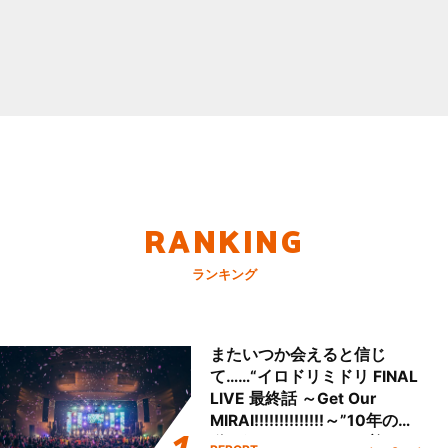
RANKING
ランキング
またいつか会えると信じ
て……“イロドリミドリ FINAL
LIVE 最終話 ～Get Our
MIRAI!!!!!!!!!!!!!!～”10年の活
動を経てファイナルを迎える