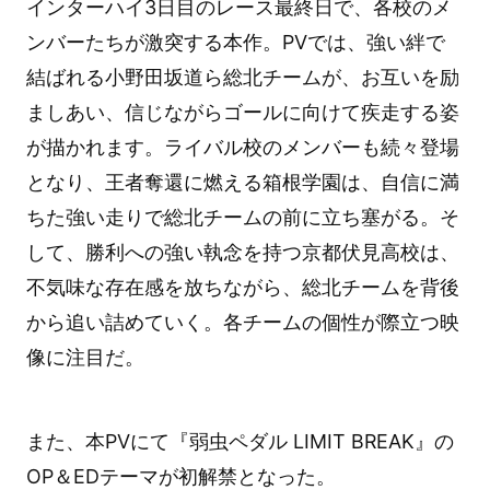
インターハイ3日目のレース最終日で、各校のメ
ンバーたちが激突する本作。PVでは、強い絆で
結ばれる小野田坂道ら総北チームが、お互いを励
ましあい、信じながらゴールに向けて疾走する姿
が描かれます。ライバル校のメンバーも続々登場
となり、王者奪還に燃える箱根学園は、自信に満
ちた強い走りで総北チームの前に立ち塞がる。そ
して、勝利への強い執念を持つ京都伏見高校は、
不気味な存在感を放ちながら、総北チームを背後
から追い詰めていく。各チームの個性が際立つ映
像に注目だ。
また、本PVにて『弱虫ペダル LIMIT BREAK』の
OP＆EDテーマが初解禁となった。