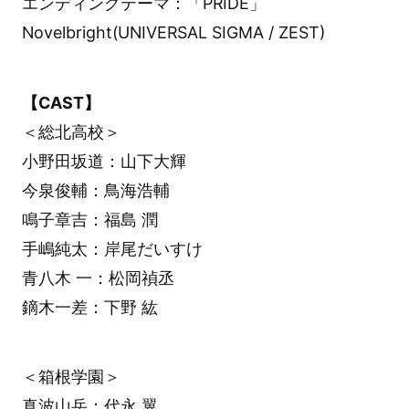
エンディングテーマ：「PRIDE」
Novelbright(UNIVERSAL SIGMA / ZEST)
【CAST】
＜総北高校＞
小野田坂道：山下大輝
今泉俊輔：鳥海浩輔
鳴子章吉：福島 潤
手嶋純太：岸尾だいすけ
青八木 一：松岡禎丞
鏑木一差：下野 紘
＜箱根学園＞
真波山岳：代永 翼