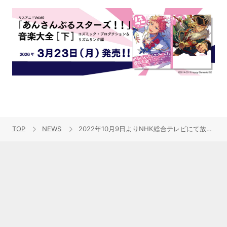
TOP
NEWS
2022年10月9日よりNHK総合テレビにて放送開始予定！TVアニメ『弱虫ペダル LIMIT BREAK』PV第1弾で主題歌も解禁！