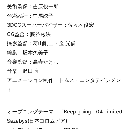
美術監督：吉原俊一郎
色彩設計：中尾総子
3DCGスーパーバイザー：佐々木俊宏
CG監督：藤谷秀法
撮影監督：葛山剛士・金 光俊
編集：坂本久美子
音響監督：高寺たけし
音楽：沢田 完
アニメーション制作：トムス・エンタテインメン
ト
オープニングテーマ：「Keep going」04 Limited
Sazabys(日本コロムビア)