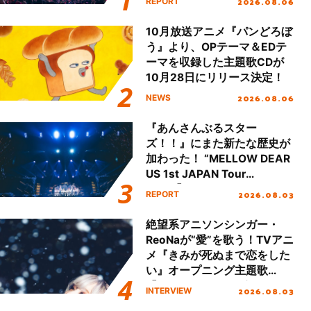
2026.08.06
REPORT
本公演をレポート
10月放送アニメ『パンどろぼ
う』より、OPテーマ＆EDテ
ーマを収録した主題歌CDが
10月28日にリリース決定！
2026.08.06
NEWS
『あんさんぶるスター
ズ！！』にまた新たな歴史が
加わった！ “MELLOW DEAR
US 1st JAPAN Tour
Final「NICE to meet YOU
2026.08.03
REPORT
!!」Dear 横浜BUNTAI”をレポ
ート!!
絶望系アニソンシンガー・
ReoNaが“愛”を歌う！TVアニ
メ『きみが死ぬまで恋をした
い』オープニング主題歌
「Amore」インタビュー
2026.08.03
INTERVIEW