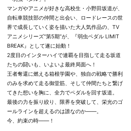
マンガやアニメが好きな高校生・小野田坂道が、
自転車競技部の仲間と出会い、ロードレースの世
界で成長していく姿を描いた大人気作品の、TV
アニメシリーズ“第5期”が、『弱虫ペダル LIMIT
BREAK』として遂に始動！
2度目のインターハイで連覇を目指して走る坂道
たちの闘いも、いよいよ最終局面へ！
王者奪還に燃える箱根学園や、独自の戦略で勝利
のみを求めて走る御堂筋、そして仲間たちと繋げ
てきた想いを胸に、全力でペダルを回す坂道。
最後の力を振り絞り、限界を突破して、栄光のゴ
ールラインを超えるのは誰なのか――。
今、約束の時――！