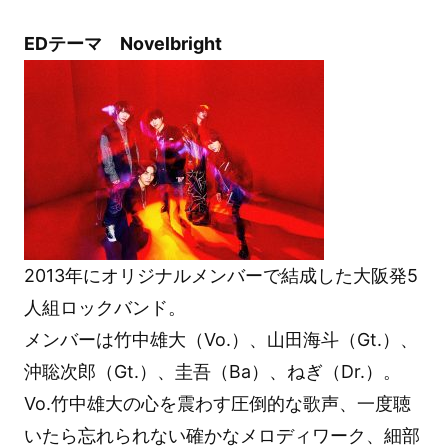
EDテーマ Novelbright
2013年にオリジナルメンバーで結成した大阪発5
人組ロックバンド。
メンバーは竹中雄大（Vo.）、山田海斗（Gt.）、
沖聡次郎（Gt.）、圭吾（Ba）、ねぎ（Dr.）。
Vo.竹中雄大の心を震わす圧倒的な歌声、一度聴
いたら忘れられない確かなメロディワーク、細部