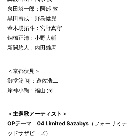
泉田塔一郎：阿部 敦
黒田雪成：野島健児
葦木場拓斗：宮野真守
銅橋正清：小野大輔
新開悠人：内田雄馬
＜京都伏見＞
御堂筋 翔：遊佐浩二
岸神小鞠：福山 潤
＜主題歌アーティスト＞
OPテーマ 04 Limited Sazabys
（フォーリミテ
ッドサザビーズ）