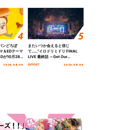
パンどろぼ
またいつか会えると信じ
マ＆EDテーマ
て……“イロドリミドリ FINAL
Dが10月28
LIVE 最終話 ～Get Our
！
MIRAI!!!!!!!!!!!!!!～”10年の活動
2026.08.06
2026.08.06
REPORT
を経てファイナルを迎える本公
演をレポート