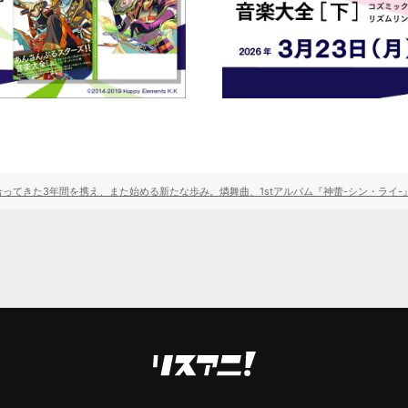
ってきた3年間を携え、また始める新たな歩み。燐舞曲、1stアルバム『神蕾-シン・ライ-