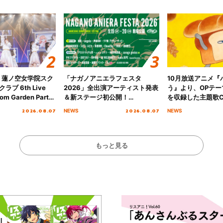
！蓮ノ空女学院スク
「ナガノアニエラフェスタ
10月放送アニメ『
ブ 6th Live
2026」全出演アーティスト発表
う』より、OPテー
om Garden Party
＆新ステージ初公開！
を収録した主題歌C
arden Party
GEARMANIAの参戦も決定し、
日にリリース決定
2026.08.07
2026.08.07
NEWS
NEWS
公演＞” Day.1レポ
初となる第3ステージの全貌が明
らかに！
もっと見る