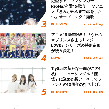
絶望系アニソンシンガー・
ReoNaが“愛”を歌う！TVアニ
メ『きみが死ぬまで恋をした
い』オープニング主題歌
「Amore」インタビュー
2026.08.03
INTERVIEW
アニメ15周年記念！『うたの
☆プリンスさまっ♪ マジ
LOVE』シリーズの特別企画
が続々決定！
2026.08.01
NEWS
TrySailの新たな一面がこの1
枚に！ニューシングル「憧
憬」に込めた想い、そしてフ
ァンとの10周年の打ち上げラ
イブを終えた心境を聞いた。
2026.08.05
INTERVIEW