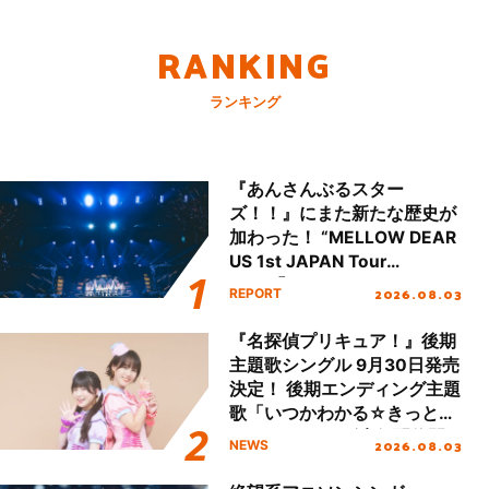
RANKING
ランキング
『あんさんぶるスター
ズ！！』にまた新たな歴史が
加わった！ “MELLOW DEAR
US 1st JAPAN Tour
Final「NICE to meet YOU
2026.08.03
REPORT
!!」Dear 横浜BUNTAI”をレポ
ート!!
『名探偵プリキュア！』後期
主題歌シングル 9月30日発売
決定！ 後期エンディング主題
歌「いつかわかる☆きっとあ
える」TVサイズ先行配信開
2026.08.03
NEWS
始！