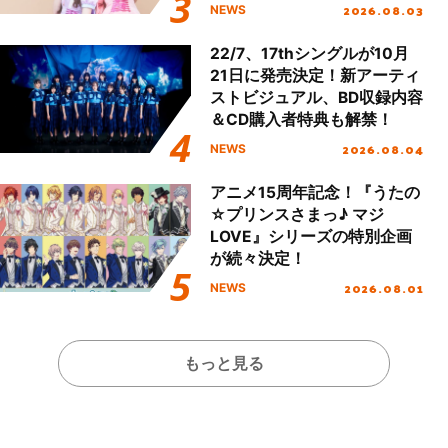
える」TVサイズ先行配信開
2026.08.03
NEWS
始！
22/7、17thシングルが10月
21日に発売決定！新アーティ
ストビジュアル、BD収録内容
＆CD購入者特典も解禁！
2026.08.04
NEWS
アニメ15周年記念！『うたの
☆プリンスさまっ♪ マジ
LOVE』シリーズの特別企画
が続々決定！
2026.08.01
NEWS
もっと見る