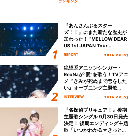
ランキング
『あんさんぶるスター
ズ！！』にまた新たな歴史が
加わった！ “MELLOW DEAR
US 1st JAPAN Tour
Final「NICE to meet YOU
2026.08.03
REPORT
!!」Dear 横浜BUNTAI”をレポ
ート!!
絶望系アニソンシンガー・
ReoNaが“愛”を歌う！TVアニ
メ『きみが死ぬまで恋をした
い』オープニング主題歌
「Amore」インタビュー
2026.08.03
INTERVIEW
『名探偵プリキュア！』後期
主題歌シングル 9月30日発売
決定！ 後期エンディング主題
歌「いつかわかる☆きっとあ