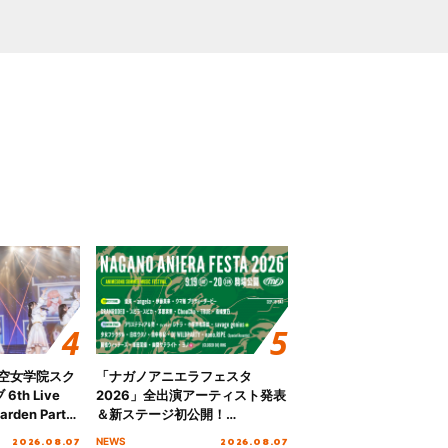
ノ空女学院スク
「ナガノアニエラフェスタ
th Live
2026」全出演アーティスト発表
rden Party
＆新ステージ初公開！
n Party
GEARMANIAの参戦も決定し、
2026.08.07
2026.08.07
NEWS