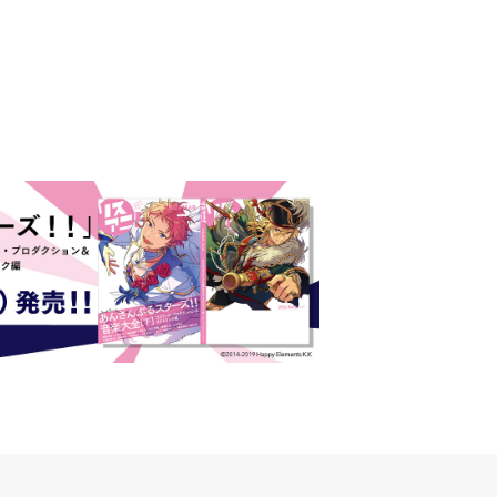
 Day.1レポ
初となる第3ステージの全貌が明
らかに！