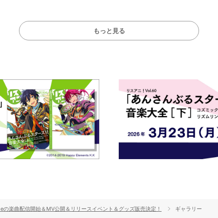
!!」Dear 横浜BUNTAI”をレポー
Stage／埼玉公演＞”
ト!!
ート！
もっと見る
gital Singleの楽曲配信開始＆MV公開＆リリースイベント＆グッズ販売決定！
ギャラリー