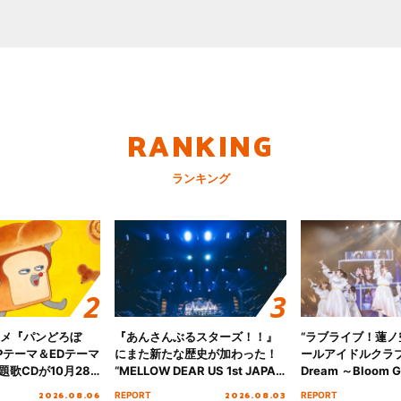
RANKING
ランキング
ニメ『パンどろぼ
『あんさんぶるスターズ！！』
“ラブライブ！蓮
Pテーマ＆EDテーマ
にまた新たな歴史が加わった！
ールアイドルクラブ 6
歌CDが10月28
“MELLOW DEAR US 1st JAPAN
Dream ～Bloom Ga
決定！
Tour Final「NICE to meet YOU
～ ＜Bloom Garde
2026.08.06
2026.08.03
REPORT
REPORT