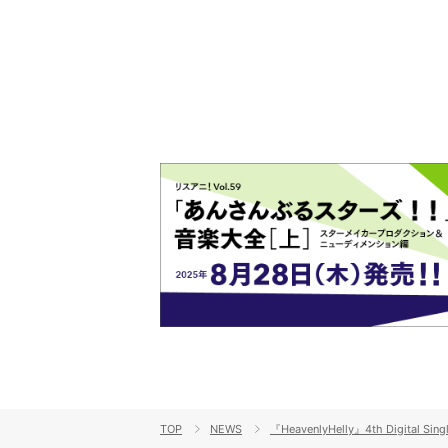
を経てファイナルを迎える本公
演をレポート
TOP
NEWS
『HeavenlyHelly』4th Di