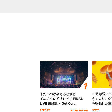
またいつか会えると信じ
10月放送ア
て……“イロドリミドリ FINAL
う』より、O
LIVE 最終話 ～Get Our
を収録した主題
MIRAI!!!!!!!!!!!!!!～”10年の活動
日にリリース
2026.08.06
REPORT
NEWS