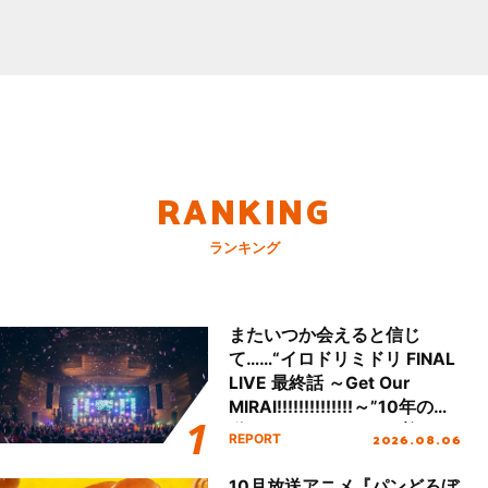
RANKING
ランキング
またいつか会えると信じ
て……“イロドリミドリ FINAL
LIVE 最終話 ～Get Our
MIRAI!!!!!!!!!!!!!!～”10年の活
動を経てファイナルを迎える
2026.08.06
REPORT
本公演をレポート
10月放送アニメ『パンどろぼ