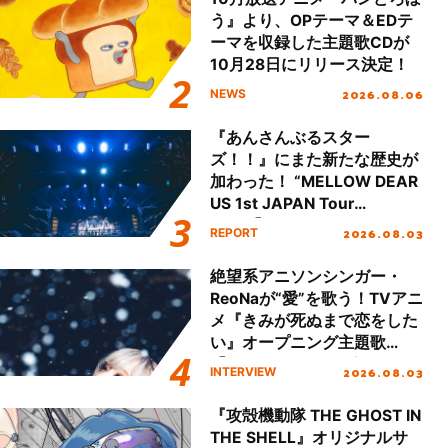
う』より、OPテーマ＆EDテ
ーマを収録した主題歌CDが
10月28日にリリース決定！
2026.08.06
NEWS
『あんさんぶるスター
ズ！！』にまた新たな歴史が
加わった！ “MELLOW DEAR
US 1st JAPAN Tour
Final「NICE to meet YOU
2026.08.03
REPORT
!!」Dear 横浜BUNTAI”をレポ
ート!!
絶望系アニソンシンガー・
ReoNaが“愛”を歌う！TVアニ
メ『きみが死ぬまで恋をした
い』オープニング主題歌
「Amore」インタビュー
2026.08.03
INTERVIEW
『攻殻機動隊 THE GHOST IN
THE SHELL』オリジナルサ