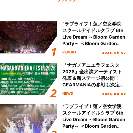
“ラブライブ！蓮ノ空女学院
スクールアイドルクラブ 6th
Live Dream ～Bloom Garden
Party～ ＜Bloom Garden
Party Stage／埼玉公演＞”
2026.08.07
REPORT
Day.2レポート！
「ナガノアニエラフェスタ
2026」全出演アーティスト
発表＆新ステージ初公開！
GEARMANIAの参戦も決定
し、初となる第3ステージの
2026.08.07
NEWS
全貌が明らかに！
“ラブライブ！蓮ノ空女学院
スクールアイドルクラブ 6th
Live Dream ～Bloom Garden
Party～ ＜Bloom Garden
Party Stage／埼玉公演＞”