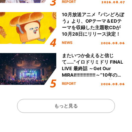
2026.08.07
REPORT
Day.1レポート！
10月放送アニメ『パンどろぼ
う』より、OPテーマ＆EDテ
ーマを収録した主題歌CDが
10月28日にリリース決定！
2026.08.06
NEWS
またいつか会えると信じ
て……“イロドリミドリ FINAL
LIVE 最終話 ～Get Our
MIRAI!!!!!!!!!!!!!!～”10年の活
動を経てファイナルを迎える
2026.08.06
REPORT
本公演をレポート
もっと見る