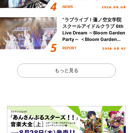
ジットエンディング映像も公
2026.08.08
NEWS
開！
“ラブライブ！蓮ノ空女学院
スクールアイドルクラブ 6th
Live Dream ～Bloom Garden
Party～ ＜Bloom Garden
Party Stage／埼玉公演＞”
2026.08.07
REPORT
Day.1レポート！
もっと見る