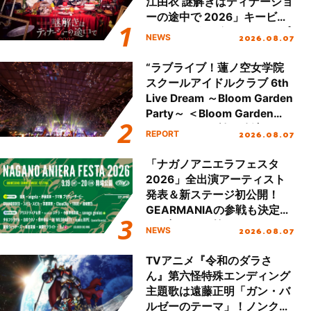
江由衣 謎解きはディナーショ
ーの途中で 2026」キービジ
ュアル＆グッズラインナップ
2026.08.07
NEWS
が公開！
“ラブライブ！蓮ノ空女学院
スクールアイドルクラブ 6th
Live Dream ～Bloom Garden
Party～ ＜Bloom Garden
Party Stage／埼玉公演＞”
2026.08.07
REPORT
Day.2レポート！
「ナガノアニエラフェスタ
2026」全出演アーティスト
発表＆新ステージ初公開！
GEARMANIAの参戦も決定
し、初となる第3ステージの
2026.08.07
NEWS
全貌が明らかに！
TVアニメ『令和のダラさ
ん』第六怪特殊エンディング
主題歌は遠藤正明「ガン・バ
ルゼーのテーマ」！ノンクレ