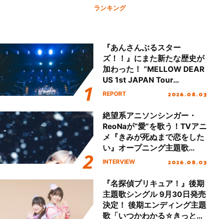
ランキング
『あんさんぶるスター
ズ！！』にまた新たな歴史が
加わった！ “MELLOW DEAR
US 1st JAPAN Tour
Final「NICE to meet YOU
2026.08.03
REPORT
!!」Dear 横浜BUNTAI”をレポ
ート!!
絶望系アニソンシンガー・
ReoNaが“愛”を歌う！TVアニ
メ『きみが死ぬまで恋をした
い』オープニング主題歌
「Amore」インタビュー
2026.08.03
INTERVIEW
『名探偵プリキュア！』後期
主題歌シングル 9月30日発売
決定！ 後期エンディング主題
歌「いつかわかる☆きっとあ