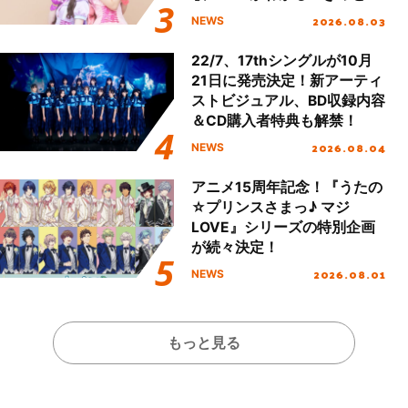
える」TVサイズ先行配信開
2026.08.03
NEWS
始！
22/7、17thシングルが10月
21日に発売決定！新アーティ
ストビジュアル、BD収録内容
＆CD購入者特典も解禁！
2026.08.04
NEWS
アニメ15周年記念！『うたの
☆プリンスさまっ♪ マジ
LOVE』シリーズの特別企画
が続々決定！
2026.08.01
NEWS
もっと見る