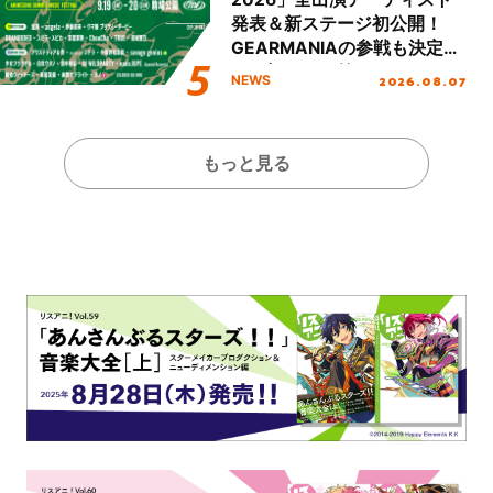
発表＆新ステージ初公開！
GEARMANIAの参戦も決定
し、初となる第3ステージの
2026.08.07
NEWS
全貌が明らかに！
もっと見る