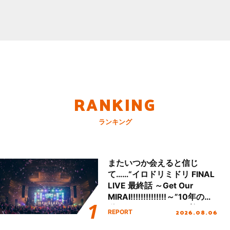
RANKING
ランキング
またいつか会えると信じ
て……“イロドリミドリ FINAL
LIVE 最終話 ～Get Our
MIRAI!!!!!!!!!!!!!!～”10年の活
動を経てファイナルを迎える
2026.08.06
REPORT
本公演をレポート