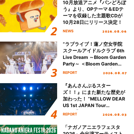
10月放送アニメ『パンどろぼ
う』より、OPテーマ＆EDテ
ーマを収録した主題歌CDが
10月28日にリリース決定！
2026.08.06
NEWS
“ラブライブ！蓮ノ空女学院
スクールアイドルクラブ 6th
Live Dream ～Bloom Garden
Party～ ＜Bloom Garden
Party Stage／埼玉公演＞”
2026.08.07
REPORT
Day.1レポート！
『あんさんぶるスター
ズ！！』にまた新たな歴史が
加わった！ “MELLOW DEAR
US 1st JAPAN Tour
Final「NICE to meet YOU
2026.08.03
REPORT
!!」Dear 横浜BUNTAI”をレポ
ート!!
「ナガノアニエラフェスタ
2026」全出演アーティスト