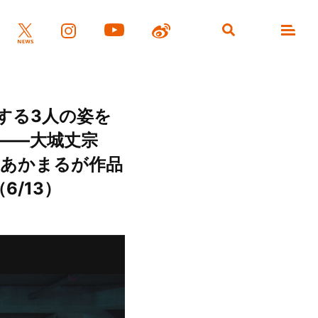
する3人の姿を
――大城丈宗
do、あかまるが作品
/13）