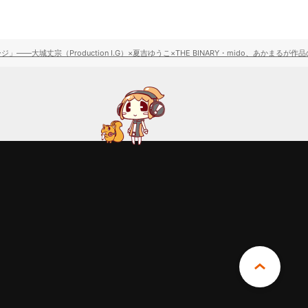
丈宗（Production I.G）×夏吉ゆうこ×THE BINARY・mido、あかまる