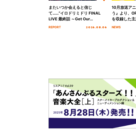
またいつか会えると信じ
10月放送ア
て……“イロドリミドリ FINAL
う』より、O
LIVE 最終話 ～Get Our
を収録した主題
MIRAI!!!!!!!!!!!!!!～”10年の活動
日にリリース
2026.08.06
REPORT
NEWS
を経てファイナルを迎える本公
演をレポート