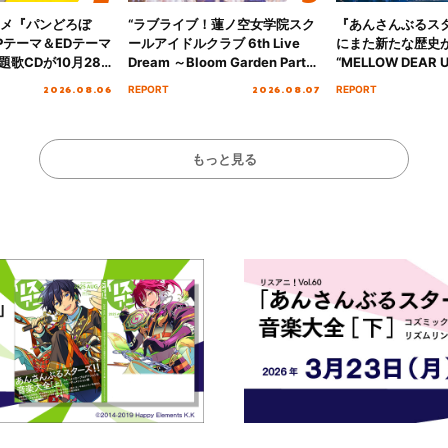
ニメ『パンどろぼ
“ラブライブ！蓮ノ空女学院スク
『あんさんぶるス
Pテーマ＆EDテーマ
ールアイドルクラブ 6th Live
にまた新たな歴史
歌CDが10月28
Dream ～Bloom Garden Party
“MELLOW DEAR U
決定！
～ ＜Bloom Garden Party
Tour Final「NICE
2026.08.06
2026.08.07
REPORT
REPORT
Stage／埼玉公演＞” Day.1レポ
!!」Dear 横浜BU
ート！
ト!!
もっと見る