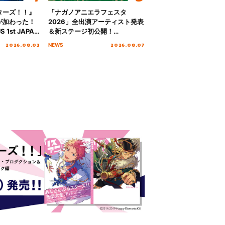
ターズ！！』
「ナガノアニエラフェスタ
が加わった！
2026」全出演アーティスト発表
S 1st JAPAN
＆新ステージ初公開！
 to meet YOU
GEARMANIAの参戦も決定し、
2026.08.03
2026.08.07
NEWS
NTAI”をレポー
初となる第3ステージの全貌が明
らかに！