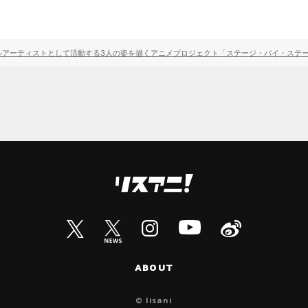
ーティストとして活動する3人の姿を描くアニメプロジェクト「ステージ・バイ・ステージ」――大城
ABOUT
© lisani